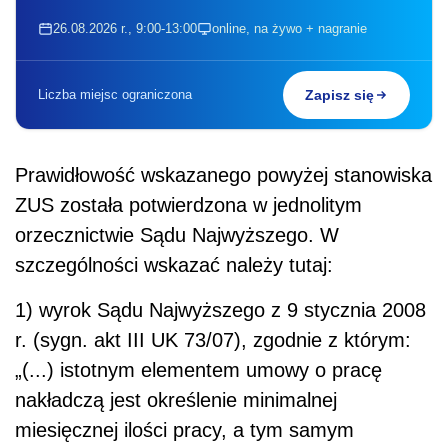
26.08.2026 r., 9:00-13:00
online, na żywo + nagranie
Liczba miejsc ograniczona
Zapisz się
Prawidłowość wskazanego powyżej stanowiska
ZUS została potwierdzona w jednolitym
orzecznictwie Sądu Najwyższego. W
szczególności wskazać należy tutaj:
1) wyrok Sądu Najwyższego z 9 stycznia 2008
r. (sygn. akt III UK 73/07), zgodnie z którym:
„(...) istotnym elementem umowy o pracę
nakładczą jest określenie minimalnej
miesięcznej ilości pracy, a tym samym