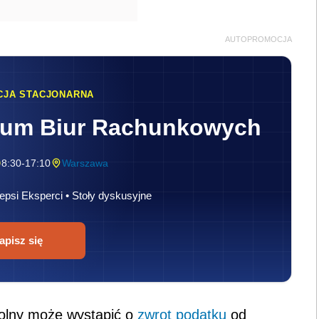
AUTOPROMOCJA
CJA STACJONARNA
rum Biur Rachunkowych
8:30-17:10
Warszawa
epsi Eksperci • Stoły dyskusyjne
apisz się
rolny może wystąpić o
zwrot podatku
od