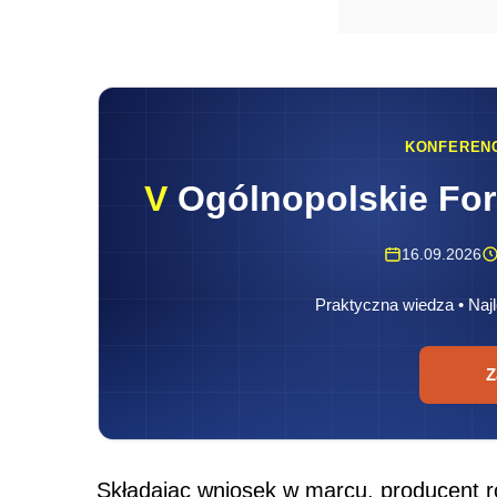
KONFEREN
V
Ogólnopolskie Fo
16.09.2026
Praktyczna wiedza • Najl
Z
Składając wniosek w marcu, producent 