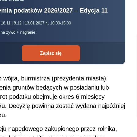
mia podatków 2026/2027 – Edycja 11
 18.11 | 8.12 | 13.01.2027 r., 10:00-15:00
, na żywo + nagranie
Zapisz się
 wójta, burmistrza (prezydenta miasta)
enia gruntów będących w posiadaniu lub
rot podatku obejmuje okres 6 miesięcy
ku. Decyzję powinna zostać wydana najpóźniej
ku.
oleju napędowego zakupionego przez rolnika,