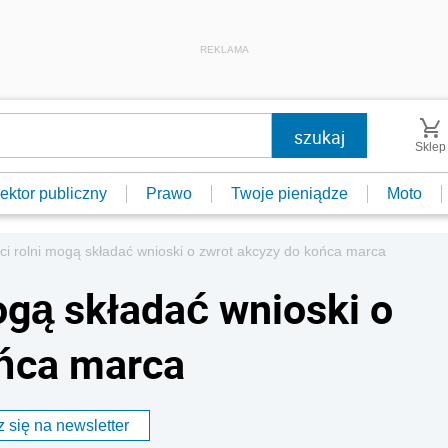
REKLAMA
Sklep
ektor publiczny
Prawo
Twoje pieniądze
Moto
i rolni mogą składać wnioski o zwrot akcyzy do końca marca
ogą składać wnioski o
ońca marca
 się na newsletter