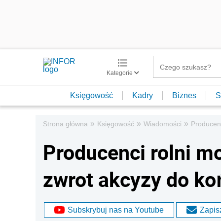
Kategorie
Księgowość
Kadry
Biznes
S
»
»
»
Strona główna
Księgowość
Wiadomości
Producenc
Producenci rolni m
zwrot akcyzy do k
Subskrybuj nas na Youtube
Zapisz