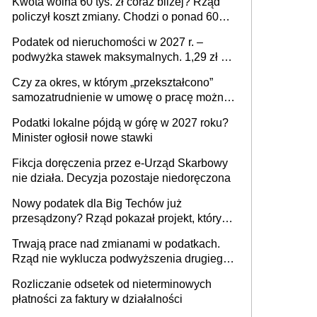
Kwota wolna 60 tys. zł coraz bliżej? Rząd
policzył koszt zmiany. Chodzi o ponad 60
mld zł
Podatek od nieruchomości w 2027 r. –
podwyżka stawek maksymalnych. 1,29 zł za
1 m2 mieszkania, 36,49 zł za 1 m2
Czy za okres, w którym „przekształcono”
budynków i lokali związanych z
samozatrudnienie w umowę o pracę można
prowadzeniem działalności gospodarczej
wystawić faktury korygujące? Rozwiązanie
Podatki lokalne pójdą w górę w 2027 roku?
umowy cywilnoprawnej jedynym
Minister ogłosił nowe stawki
racjonalnym wyjściem
Fikcja doręczenia przez e-Urząd Skarbowy
nie działa. Decyzja pozostaje niedoręczona
Nowy podatek dla Big Techów już
przesądzony? Rząd pokazał projekt, który
może zmienić zasady gry w Polsce
Trwają prace nad zmianami w podatkach.
Rząd nie wyklucza podwyższenia drugiego
progu PIT
Rozliczanie odsetek od nieterminowych
płatności za faktury w działalności