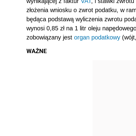
wynikającej z faktur
VAT
, i stawki zwrotu
złożenia wniosku o zwrot podatku, w ra
będąca podstawą wyliczenia zwrotu pod
wynosi 0,85 zł na 1 litr oleju napędoweg
zobowiązany jest
organ podatkowy
(wójt
WAŻNE