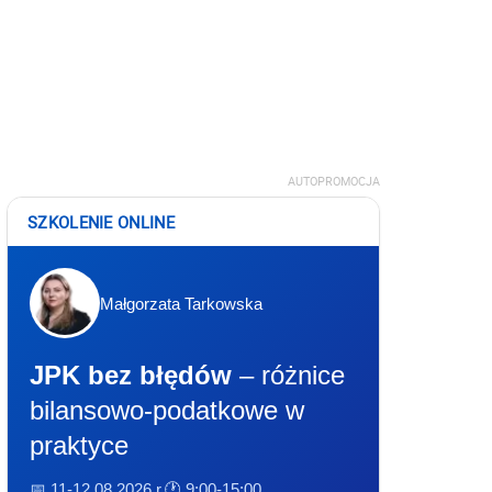
AUTOPROMOCJA
SZKOLENIE ONLINE
Małgorzata Tarkowska
JPK bez błędów
– różnice
bilansowo-podatkowe w
praktyce
📅 11-12.08.2026 r.
🕐 9:00-15:00