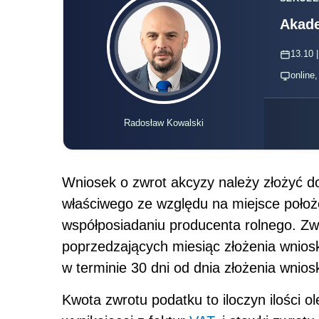
Akade
13.10 |
online
Radosław Kowalski
Wniosek o zwrot akcyzy należy złożyć do
właściwego ze względu na miejsce położ
współposiadaniu producenta rolnego. Zw
poprzedzających miesiąc złożenia wnios
w terminie 30 dni od dnia złożenia wnios
Kwota zwrotu podatku to iloczyn ilości 