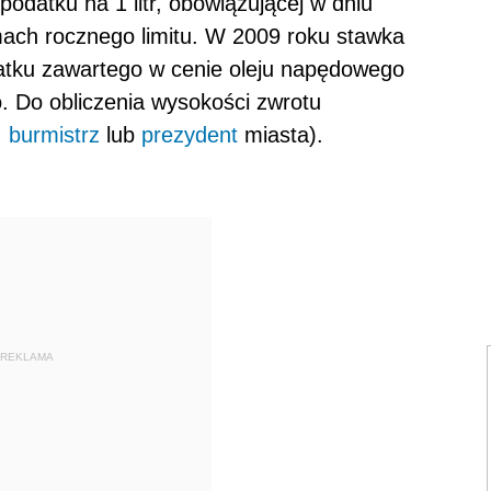
 podatku na 1 litr, obowiązującej w dniu
mach rocznego limitu. W 2009 roku stawka
atku zawartego w cenie oleju napędowego
o. Do obliczenia wysokości zwrotu
,
burmistrz
lub
prezydent
miasta).
REKLAMA