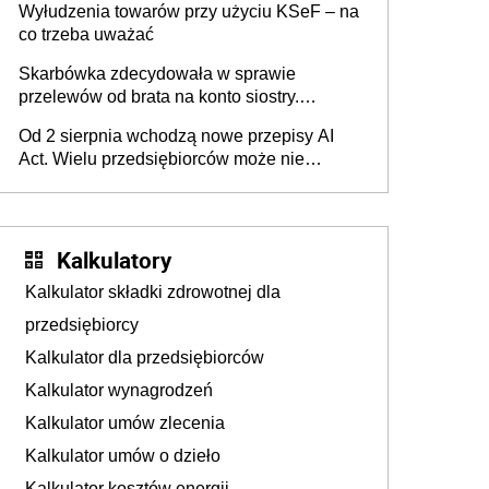
Wyłudzenia towarów przy użyciu KSeF – na
co trzeba uważać
Skarbówka zdecydowała w sprawie
przelewów od brata na konto siostry.
Pieniądze z emerytury mamy wyglądały jak
Od 2 sierpnia wchodzą nowe przepisy AI
darowizna, ale podatku jednak nie będzie
Act. Wielu przedsiębiorców może nie
wiedzieć, że dotyczą także ich
Kalkulatory
Kalkulator składki zdrowotnej dla
przedsiębiorcy
Kalkulator dla przedsiębiorców
Kalkulator wynagrodzeń
Kalkulator umów zlecenia
Kalkulator umów o dzieło
Kalkulator kosztów energii