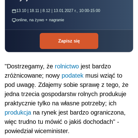
13.10 | 18.11 | 8.12 | 13.01.2027 r., 10:00-15:00
online, na żywo + nagranie
Zapisz się
"Dostrzegamy, że
rolnictwo
jest bardzo
zróżnicowane; nowy
podatek
musi wziąć to
pod uwagę. Zdajemy sobie sprawę z tego, że
jedna trzecia gospodarstw rolnych produkuje
praktycznie tylko na własne potrzeby; ich
produkcja
na rynek jest bardzo ograniczona,
więc trudno tu mówić o jakiś dochodach" -
powiedział wiceminister.