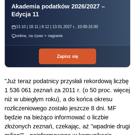
Akademia podatków 2026/2027 –
Edycja 11
13.10 | 18.11 | 8.12 | 13.01.2027 r., 10:00-15:00
online, na żywo + nagranie
Zapisz się
"Już teraz podatnicy przysłali rekordową liczbę
1 536 061 zeznań za 2011 r. (o 50 proc. więcej
niż w ubiegłym roku), a do końca okresu
rozliczeniowego zostało jeszcze 8 dni. MF
będzie na bieżąco informować o liczbie
złożonych zeznań, czekając, aż "wpadnie drugi