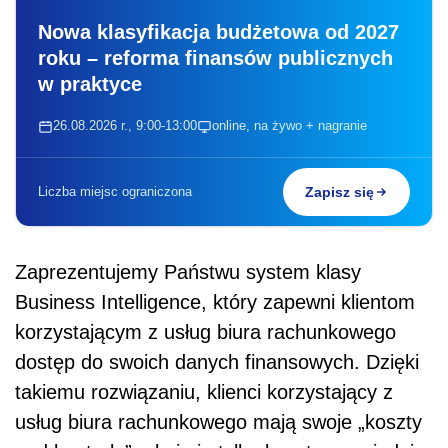
Nowa klasyfikacja budżetowa od 2027
roku – reforma finansów publicznych
w praktyce
26.08.2026 r., 9:00-13:00
online, na żywo + nagranie
Liczba miejsc ograniczona
Zapisz się
Zaprezentujemy Państwu system klasy
Business Intelligence, który zapewni klientom
korzystającym z usług biura rachunkowego
dostęp do swoich danych finansowych. Dzięki
takiemu rozwiązaniu, klienci korzystający z
usług biura rachunkowego mają swoje „koszty