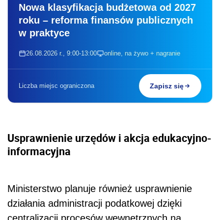
Nowa klasyfikacja budżetowa od 2027
roku – reforma finansów publicznych
w praktyce
26.08.2026 r., 9:00-13:00
online, na żywo + nagranie
Liczba miejsc ograniczona
Zapisz się
Usprawnienie urzędów i akcja edukacyjno-
informacyjna
Ministerstwo planuje również usprawnienie
działania administracji podatkowej dzięki
centralizacji procesów wewnętrznych na