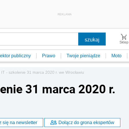
REKLAMA
Sklep
ektor publiczny
Prawo
Twoje pieniądze
Moto
 IT - szkolenie 31 marca 2020 r. we Wrocławiu
lenie 31 marca 2020 r.
 się na newsletter
Dołącz do grona ekspertów