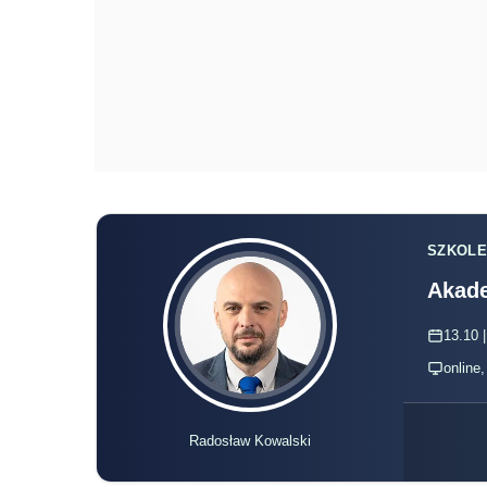
SZKOLE
Akade
13.10 |
online
Radosław Kowalski