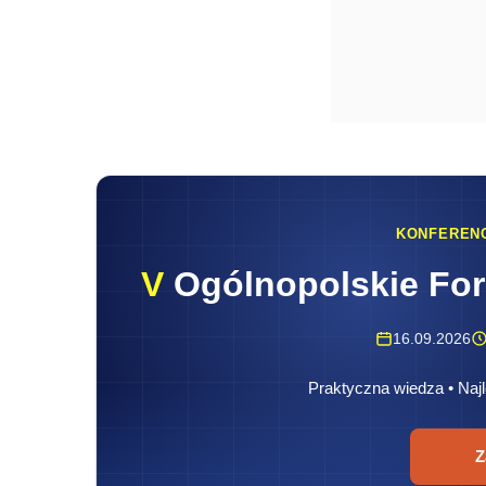
KONFEREN
V
Ogólnopolskie Fo
16.09.2026
Praktyczna wiedza • Najl
Z