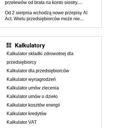
przelewów od brata na konto siostry.
Pieniądze z emerytury mamy wyglądały jak
Od 2 sierpnia wchodzą nowe przepisy AI
darowizna, ale podatku jednak nie będzie
Act. Wielu przedsiębiorców może nie
wiedzieć, że dotyczą także ich
Kalkulatory
Kalkulator składki zdrowotnej dla
przedsiębiorcy
Kalkulator dla przedsiębiorców
Kalkulator wynagrodzeń
Kalkulator umów zlecenia
Kalkulator umów o dzieło
Kalkulator kosztów energii
Kalkulator kredytów
Kalkulator VAT