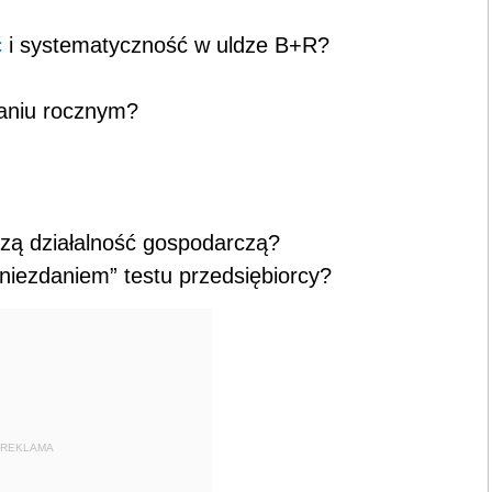
ć
i systematyczność w uldze B+R?
naniu rocznym?
czą działalność gospodarczą?
niezdaniem” testu przedsiębiorcy?
REKLAMA