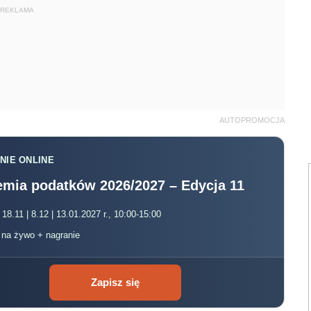
REKLAMA
AUTOPROMOCJA
NIE ONLINE
mia podatków 2026/2027 – Edycja 11
 18.11 | 8.12 | 13.01.2027 r., 10:00-15:00
, na żywo + nagranie
Zapisz się