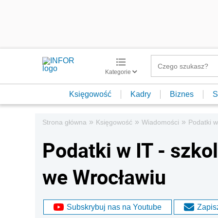
Kategorie
Księgowość
Kadry
Biznes
S
»
»
»
Strona główna
Księgowość
Wiadomości
Podatki w
Podatki w IT - szko
we Wrocławiu
Subskrybuj nas na Youtube
Zapisz