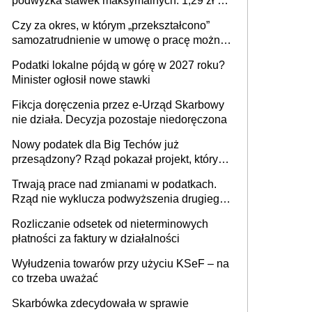
podwyżka stawek maksymalnych. 1,29 zł za
1 m2 mieszkania, 36,49 zł za 1 m2
Czy za okres, w którym „przekształcono”
budynków i lokali związanych z
samozatrudnienie w umowę o pracę można
prowadzeniem działalności gospodarczej
wystawić faktury korygujące? Rozwiązanie
Podatki lokalne pójdą w górę w 2027 roku?
umowy cywilnoprawnej jedynym
Minister ogłosił nowe stawki
racjonalnym wyjściem
Fikcja doręczenia przez e-Urząd Skarbowy
nie działa. Decyzja pozostaje niedoręczona
Nowy podatek dla Big Techów już
przesądzony? Rząd pokazał projekt, który
może zmienić zasady gry w Polsce
Trwają prace nad zmianami w podatkach.
Rząd nie wyklucza podwyższenia drugiego
progu PIT
Rozliczanie odsetek od nieterminowych
płatności za faktury w działalności
Wyłudzenia towarów przy użyciu KSeF – na
co trzeba uważać
Skarbówka zdecydowała w sprawie