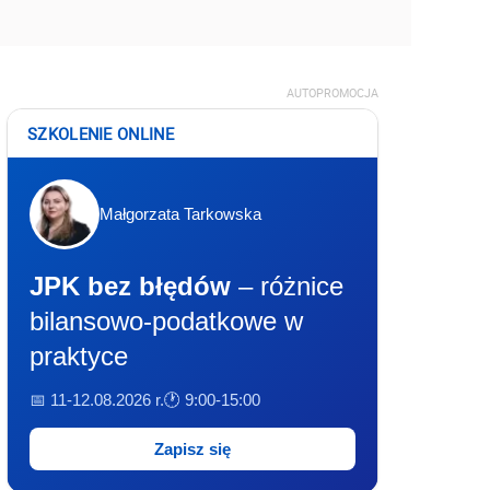
AUTOPROMOCJA
SZKOLENIE ONLINE
Małgorzata Tarkowska
JPK bez błędów
– różnice
bilansowo-podatkowe w
praktyce
📅 11-12.08.2026 r.
🕐 9:00-15:00
Zapisz się