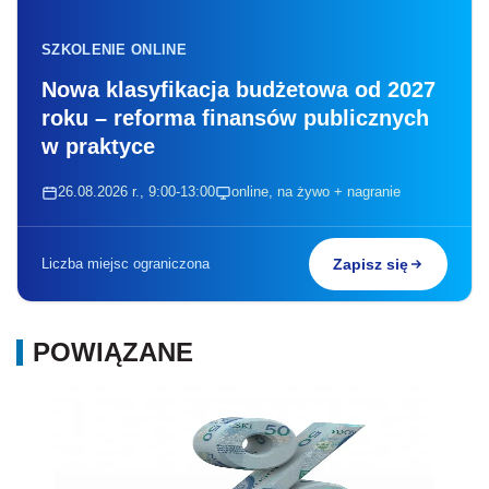
SZKOLENIE ONLINE
Nowa klasyfikacja budżetowa od 2027
roku – reforma finansów publicznych
w praktyce
26.08.2026 r., 9:00-13:00
online, na żywo + nagranie
Liczba miejsc ograniczona
Zapisz się
POWIĄZANE