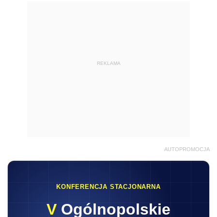
REKLAMA
AUTOPROMOCJA
KONFERENCJA STACJONARNA
V
Ogólnopolskie