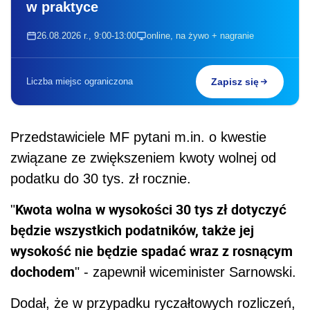
w praktyce
26.08.2026 r., 9:00-13:00
online, na żywo + nagranie
Liczba miejsc ograniczona
Zapisz się
Przedstawiciele MF pytani m.in. o kwestie
związane ze zwiększeniem kwoty wolnej od
podatku do 30 tys. zł rocznie.
Kwota wolna w wysokości 30 tys zł dotyczyć
"
będzie wszystkich podatników, także jej
wysokość nie będzie spadać wraz z rosnącym
dochodem
" - zapewnił wiceminister Sarnowski.
Dodał, że w przypadku ryczałtowych rozliczeń,