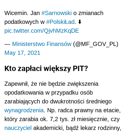
Wicemin. Jan
#Sarnowski
o zmianach
podatkowych w
#PolskiŁad
. ⬇️
pic.twitter.com/QjvhMzKqDE
—
Ministerstwo Finansów
(@MF_GOV_PL)
May 17, 2021
Kto zapłaci większy PIT?
Zapewnił, że nie będzie zwiększenia
opodatkowania w przypadku osób
zarabiających do dwukrotności średniego
wynagrodzenia
. Np. radca prawny na etacie,
który zarabia ok. 7,2 tys. zł miesięcznie, czy
nauczyciel
akademicki, bądź lekarz rodzinny,