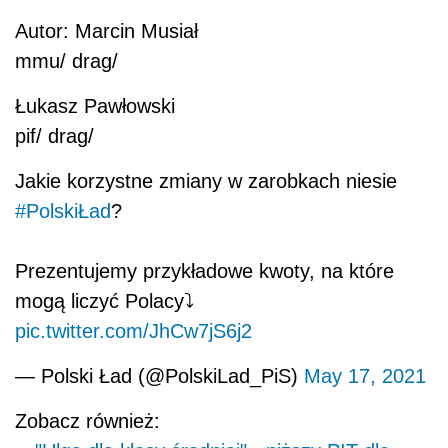
Autor: Marcin Musiał
mmu/ drag/
Łukasz Pawłowski
pif/ drag/
Jakie korzystne zmiany w zarobkach niesie
#PolskiŁad
?
Prezentujemy przykładowe kwoty, na które
mogą liczyć Polacy⤵️
pic.twitter.com/JhCw7jS6j2
— Polski Ład (@PolskiLad_PiS)
May 17, 2021
Zobacz również: