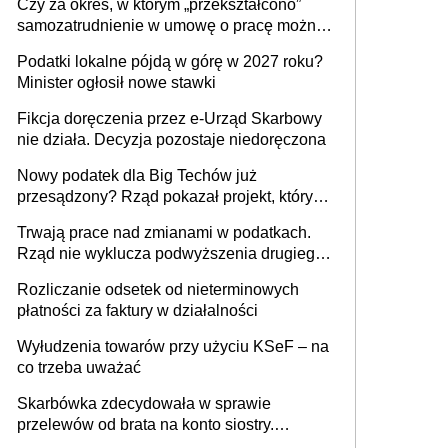
Czy za okres, w którym „przekształcono”
budynków i lokali związanych z
samozatrudnienie w umowę o pracę można
prowadzeniem działalności gospodarczej
wystawić faktury korygujące? Rozwiązanie
Podatki lokalne pójdą w górę w 2027 roku?
umowy cywilnoprawnej jedynym
Minister ogłosił nowe stawki
racjonalnym wyjściem
Fikcja doręczenia przez e-Urząd Skarbowy
nie działa. Decyzja pozostaje niedoręczona
Nowy podatek dla Big Techów już
przesądzony? Rząd pokazał projekt, który
może zmienić zasady gry w Polsce
Trwają prace nad zmianami w podatkach.
Rząd nie wyklucza podwyższenia drugiego
progu PIT
Rozliczanie odsetek od nieterminowych
płatności za faktury w działalności
Wyłudzenia towarów przy użyciu KSeF – na
co trzeba uważać
Skarbówka zdecydowała w sprawie
przelewów od brata na konto siostry.
Pieniądze z emerytury mamy wyglądały jak