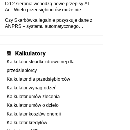
Od 2 sierpnia wchodzą nowe przepisy AI
darowizna, ale podatku jednak nie będzie
Act. Wielu przedsiębiorców może nie
wiedzieć, że dotyczą także ich
Czy Skarbówka legalnie pozyskuje dane z
ANPRS – systemu automatycznego
rozpoznawania tablic rejestracyjnych
pojazdów z kamer drogowych?
Kalkulatory
Kalkulator składki zdrowotnej dla
przedsiębiorcy
Kalkulator dla przedsiębiorców
Kalkulator wynagrodzeń
Kalkulator umów zlecenia
Kalkulator umów o dzieło
Kalkulator kosztów energii
Kalkulator kredytów