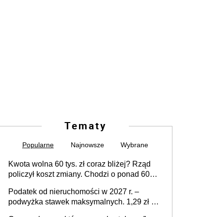
Tematy
Popularne
Najnowsze
Wybrane
Kwota wolna 60 tys. zł coraz bliżej? Rząd
policzył koszt zmiany. Chodzi o ponad 60
mld zł
Podatek od nieruchomości w 2027 r. –
podwyżka stawek maksymalnych. 1,29 zł za
1 m2 mieszkania, 36,49 zł za 1 m2