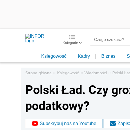
Kategorie
Księgowość
Kadry
Biznes
S
»
»
»
Strona główna
Księgowość
Wiadomości
Polski Ła
Polski Ład. Czy gro
podatkowy?
Subskrybuj nas na Youtube
Zapisz