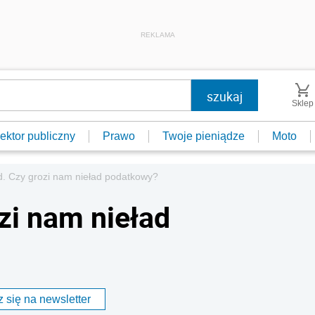
REKLAMA
Sklep
ektor publiczny
Prawo
Twoje pieniądze
Moto
d. Czy grozi nam nieład podatkowy?
zi nam nieład
 się na newsletter