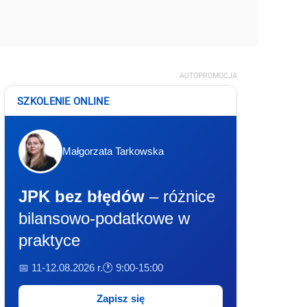
AUTOPROMOCJA
SZKOLENIE ONLINE
Małgorzata Tarkowska
JPK bez błędów
– różnice
bilansowo-podatkowe w
praktyce
📅 11-12.08.2026 r.
🕐 9:00-15:00
Zapisz się