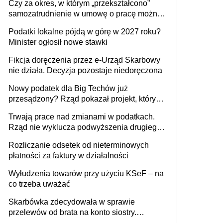
Czy za okres, w którym „przekształcono”
budynków i lokali związanych z
samozatrudnienie w umowę o pracę można
prowadzeniem działalności gospodarczej
wystawić faktury korygujące? Rozwiązanie
Podatki lokalne pójdą w górę w 2027 roku?
umowy cywilnoprawnej jedynym
Minister ogłosił nowe stawki
racjonalnym wyjściem
Fikcja doręczenia przez e-Urząd Skarbowy
nie działa. Decyzja pozostaje niedoręczona
Nowy podatek dla Big Techów już
przesądzony? Rząd pokazał projekt, który
może zmienić zasady gry w Polsce
Trwają prace nad zmianami w podatkach.
Rząd nie wyklucza podwyższenia drugiego
progu PIT
Rozliczanie odsetek od nieterminowych
płatności za faktury w działalności
Wyłudzenia towarów przy użyciu KSeF – na
co trzeba uważać
Skarbówka zdecydowała w sprawie
przelewów od brata na konto siostry.
Pieniądze z emerytury mamy wyglądały jak