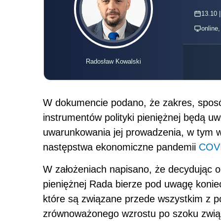
13.10 |
online
Radosław Kowalski
W dokumencie podano, że zakres, sposó
instrumentów polityki pieniężnej będą u
uwarunkowania jej prowadzenia, w tym 
następstwa ekonomiczne pandemii
COV
W założeniach napisano, że decydując o
pieniężnej Rada bierze pod uwagę koni
które są związane przede wszystkim z 
zrównoważonego wzrostu po szoku zwi