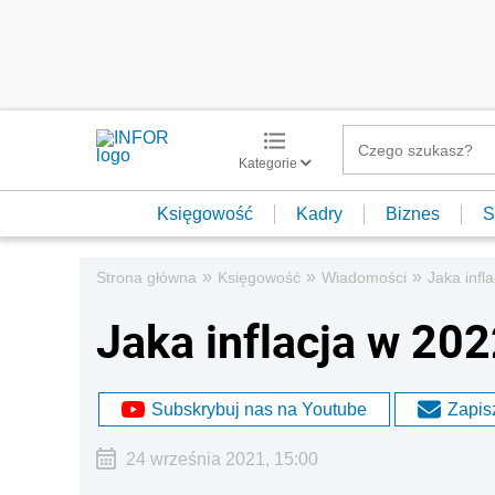
Kategorie
Księgowość
Kadry
Biznes
S
»
»
»
Strona główna
Księgowość
Wiadomości
Jaka infl
Jaka inflacja w 202
Subskrybuj nas na Youtube
Zapisz
24 września 2021, 15:00