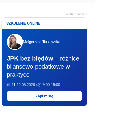
AUTOPROMOCJA
SZKOLENIE ONLINE
Małgorzata Tarkowska
JPK bez błędów
– różnice
bilansowo-podatkowe w
praktyce
📅 11-12.08.2026 r.
🕐 9:00-15:00
Zapisz się