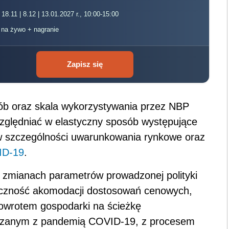
 18.11 | 8.12 | 13.01.2027 r., 10:00-15:00
, na żywo + nagranie
Zapisz się
b oraz skala wykorzystywania przez NBP
względniać w elastyczny sposób występujące
w szczególności uwarunkowania rynkowe oraz
ID-19
.
 zmianach parametrów prowadzonej polityki
eczność akomodacji dostosowań cenowych,
powrotem gospodarki na ścieżkę
ązanym z pandemią COVID-19, z procesem