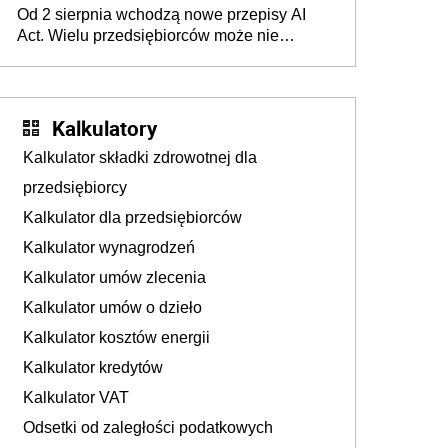
Od 2 sierpnia wchodzą nowe przepisy AI
darowizna, ale podatku jednak nie będzie
Act. Wielu przedsiębiorców może nie
wiedzieć, że dotyczą także ich
Kalkulatory
Kalkulator składki zdrowotnej dla
przedsiębiorcy
Kalkulator dla przedsiębiorców
Kalkulator wynagrodzeń
Kalkulator umów zlecenia
Kalkulator umów o dzieło
Kalkulator kosztów energii
Kalkulator kredytów
Kalkulator VAT
Odsetki od zaległości podatkowych