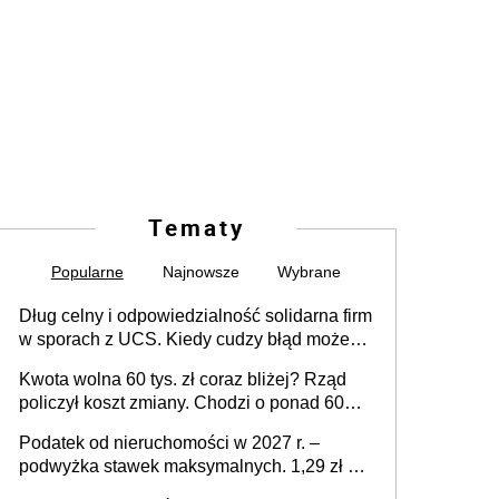
Tematy
Popularne
Najnowsze
Wybrane
Dług celny i odpowiedzialność solidarna firm
w sporach z UCS. Kiedy cudzy błąd może
stać się Twoim problemem
Kwota wolna 60 tys. zł coraz bliżej? Rząd
policzył koszt zmiany. Chodzi o ponad 60
mld zł
Podatek od nieruchomości w 2027 r. –
podwyżka stawek maksymalnych. 1,29 zł za
1 m2 mieszkania, 36,49 zł za 1 m2