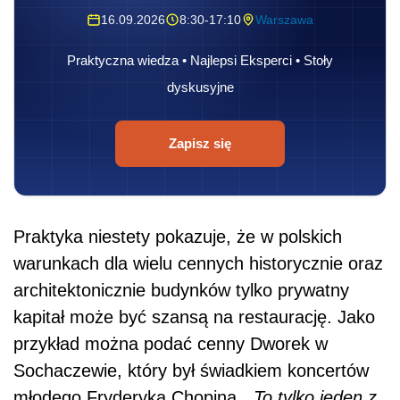
16.09.2026
8:30-17:10
Warszawa
Praktyczna wiedza • Najlepsi Eksperci • Stoły
dyskusyjne
Zapisz się
Praktyka niestety pokazuje, że w polskich
warunkach dla wielu cennych historycznie oraz
architektonicznie budynków tylko prywatny
kapitał może być szansą na restaurację. Jako
przykład można podać cenny Dworek w
Sochaczewie, który był świadkiem koncertów
młodego Fryderyka Chopina. „
To tylko jeden z