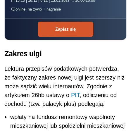
13.10 | 18.11 | 8.12 | 13.01.2027 r., 10:00-15:00
online, na żywo + nagranie
Zapisz się
Zakres ulgi
Lektura przepisów podatkowych potwierdza,
że faktyczny zakres nowej ulgi jest szerszy niż
może sądzić wielu internautów. Zgodnie z
artykułem 26hb ustawy o
PIT
, odliczeniu od
dochodu (tzw. pałacyk plus) podlegają:
wpłaty na fundusz remontowy wspólnoty
mieszkaniowej lub spółdzielni mieszkaniowej