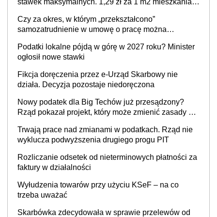
stawek maksymalnych. 1,29 zł za 1 m2 mieszkania,
36,49 zł za 1 m2 budynków i lokali związanych z
Czy za okres, w którym „przekształcono”
prowadzeniem działalności gospodarczej
samozatrudnienie w umowę o pracę można
wystawić faktury korygujące? Rozwiązanie umowy
Podatki lokalne pójdą w górę w 2027 roku? Minister
cywilnoprawnej jedynym racjonalnym wyjściem
ogłosił nowe stawki
Fikcja doręczenia przez e-Urząd Skarbowy nie
działa. Decyzja pozostaje niedoręczona
Nowy podatek dla Big Techów już przesądzony?
Rząd pokazał projekt, który może zmienić zasady gry
w Polsce
Trwają prace nad zmianami w podatkach. Rząd nie
wyklucza podwyższenia drugiego progu PIT
Rozliczanie odsetek od nieterminowych płatności za
faktury w działalności
Wyłudzenia towarów przy użyciu KSeF – na co
trzeba uważać
Skarbówka zdecydowała w sprawie przelewów od