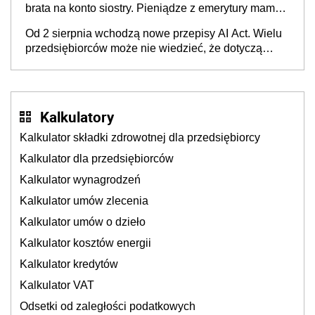
brata na konto siostry. Pieniądze z emerytury mamy
wyglądały jak darowizna, ale podatku jednak nie
Od 2 sierpnia wchodzą nowe przepisy AI Act. Wielu
będzie
przedsiębiorców może nie wiedzieć, że dotyczą
także ich
Kalkulatory
Kalkulator składki zdrowotnej dla przedsiębiorcy
Kalkulator dla przedsiębiorców
Kalkulator wynagrodzeń
Kalkulator umów zlecenia
Kalkulator umów o dzieło
Kalkulator kosztów energii
Kalkulator kredytów
Kalkulator VAT
Odsetki od zaległości podatkowych