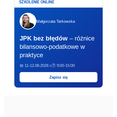
SZKOLENIE ONLINE
Małgorzata Tarkowska
JPK bez błędów
– różnice
bilansowo-podatkowe w
praktyce
📅 11-12.08.2026 r.
🕐 9:00-15:00
Zapisz się