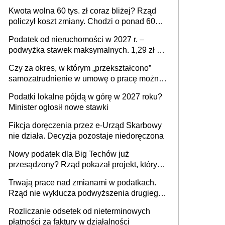
stać się Twoim problemem
Kwota wolna 60 tys. zł coraz bliżej? Rząd
policzył koszt zmiany. Chodzi o ponad 60
mld zł
Podatek od nieruchomości w 2027 r. –
podwyżka stawek maksymalnych. 1,29 zł za
1 m2 mieszkania, 36,49 zł za 1 m2
Czy za okres, w którym „przekształcono”
budynków i lokali związanych z
samozatrudnienie w umowę o pracę można
prowadzeniem działalności gospodarczej
wystawić faktury korygujące? Rozwiązanie
Podatki lokalne pójdą w górę w 2027 roku?
umowy cywilnoprawnej jedynym
Minister ogłosił nowe stawki
racjonalnym wyjściem
Fikcja doręczenia przez e-Urząd Skarbowy
nie działa. Decyzja pozostaje niedoręczona
Nowy podatek dla Big Techów już
przesądzony? Rząd pokazał projekt, który
może zmienić zasady gry w Polsce
Trwają prace nad zmianami w podatkach.
Rząd nie wyklucza podwyższenia drugiego
progu PIT
Rozliczanie odsetek od nieterminowych
płatności za faktury w działalności