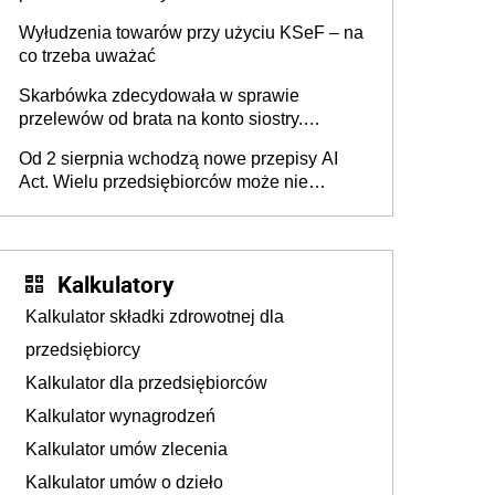
Wyłudzenia towarów przy użyciu KSeF – na
co trzeba uważać
Skarbówka zdecydowała w sprawie
przelewów od brata na konto siostry.
Pieniądze z emerytury mamy wyglądały jak
Od 2 sierpnia wchodzą nowe przepisy AI
darowizna, ale podatku jednak nie będzie
Act. Wielu przedsiębiorców może nie
wiedzieć, że dotyczą także ich
Kalkulatory
Kalkulator składki zdrowotnej dla
przedsiębiorcy
Kalkulator dla przedsiębiorców
Kalkulator wynagrodzeń
Kalkulator umów zlecenia
Kalkulator umów o dzieło