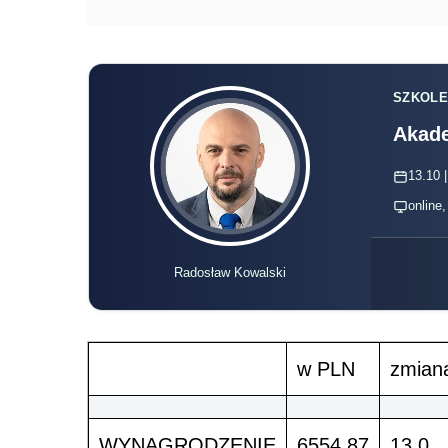
SZKOLE
Akade
13.10 |
online
Radosław Kowalski
w PLN
zmiana
WYNAGRODZENIE
6554,87
13,0