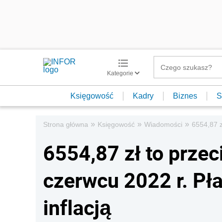
Kategorie
Księgowość
Kadry
Biznes
S
»
»
»
Strona główna
Księgowość
Wiadomości
6554,87 z
6554,87 zł to prze
czerwcu 2022 r. Pła
inflacją