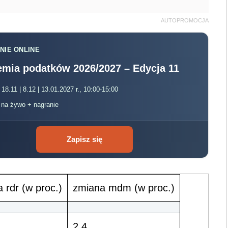
AUTOPROMOCJA
NIE ONLINE
mia podatków 2026/2027 – Edycja 11
 18.11 | 8.12 | 13.01.2027 r., 10:00-15:00
, na żywo + nagranie
Zapisz się
 rdr (w proc.)
zmiana mdm (w proc.)
2,4