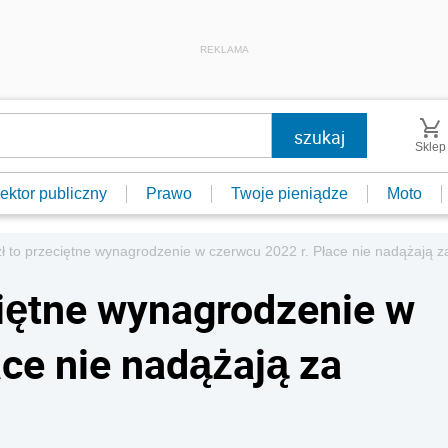
REKLAMA
Sklep
ektor publiczny
Prawo
Twoje pieniądze
Moto
ł to przeciętne wynagrodzenie w czerwcu 2022 r. Płace nie nadążają za
ciętne wynagrodzenie w
ce nie nadążają za