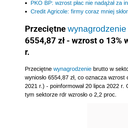
PKO BP: wzrost płac nie nadążał za inf
Credit Agricole: firmy coraz mniej s
Przecięt
ne
wynagrodzenie
6554,87 zł - wzrost o 13%
r.
Przecięt
ne
wynagrodzenie
brutto w sekt
wyniosło 6554,87 zł, co oznacza wzrost o
2021 r.) - poinformował 20 lipca 2022 r.
tym sektorze rdr wzrosło o 2,2 proc.