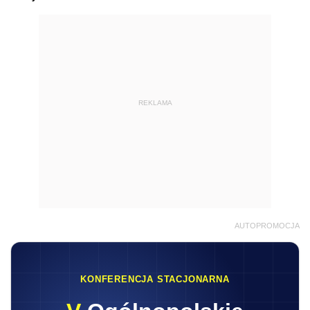
REKLAMA
AUTOPROMOCJA
KONFERENCJA STACJONARNA