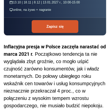
13.10 | 18.11 | 8.12 | 13.01.2027 r., 10:00-15:00
online, na żywo + nagranie
Zapisz się
Inflacyjna presja w Polsce zaczęła narastać od
marca 2021 r.
Początkowo tendencja ta nie
wyglądała zbyt groźnie, co mogło uśpić
czujność zarówno konsumentów, jak i władz
monetarnych. Do połowy ubiegłego roku
wskaźnik cen towarów i usług konsumpcyjnych
nieznacznie przekraczał 4 proc., co w
połączeniu z wysokim tempem wzrostu
gospodarczego, nie musiało budzić niepokoju.