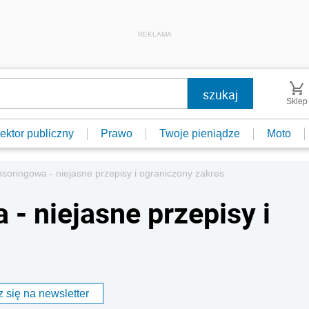
REKLAMA
Sklep
ektor publiczny
Prawo
Twoje pieniądze
Moto
soringowa - niejasne przepisy i ograniczony zakres
- niejasne przepisy i
 się na newsletter