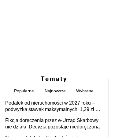
Tematy
Popularne
Najnowsze
Wybrane
Podatek od nieruchomości w 2027 roku –
podwyżka stawek maksymalnych. 1,29 zł za
1 m2 mieszkania, 36,49 zł za 1 m2
Fikcja doręczenia przez e-Urząd Skarbowy
budynków i lokali związanych z
nie działa. Decyzja pozostaje niedoręczona
prowadzeniem działalności gospodarczej