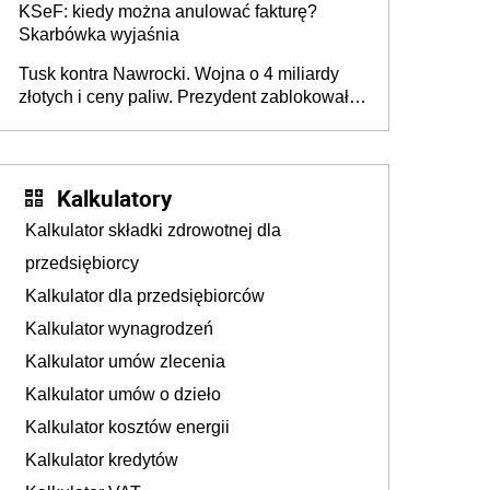
KSeF: kiedy można anulować fakturę?
Skarbówka wyjaśnia
Tusk kontra Nawrocki. Wojna o 4 miliardy
złotych i ceny paliw. Prezydent zablokował
ustawę, premier mówi o „ciosie
wymierzonym we wszystkich polskich
kierowców”
Kalkulatory
Kalkulator składki zdrowotnej dla
przedsiębiorcy
Kalkulator dla przedsiębiorców
Kalkulator wynagrodzeń
Kalkulator umów zlecenia
Kalkulator umów o dzieło
Kalkulator kosztów energii
Kalkulator kredytów