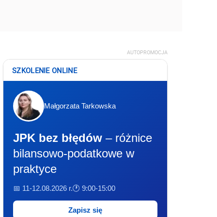
AUTOPROMOCJA
SZKOLENIE ONLINE
Małgorzata Tarkowska
JPK bez błędów
– różnice
bilansowo-podatkowe w
praktyce
📅 11-12.08.2026 r.
🕐 9:00-15:00
Zapisz się