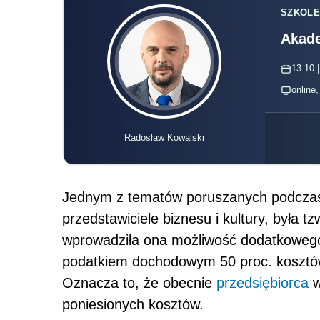
SZKOLE
Akade
13.10 |
online
Radosław Kowalski
Jednym z tematów poruszanych podczas k
przedstawiciele biznesu i kultury, była 
wprowadziła ona możliwość dodatkowe
podat
kiem dochodowym 50 proc. kosztów 
Oznacza to, że obecnie
przedsiębiorca
w
poniesionych kosztów.