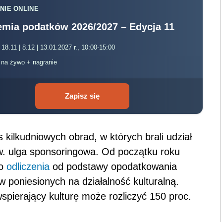
NIE ONLINE
mia podatków 2026/2027 – Edycja 11
 18.11 | 8.12 | 13.01.2027 r., 10:00-15:00
, na żywo + nagranie
Zapisz się
ilkudniowych obrad, w których brali udział
tzw. ulga sponsoringowa. Od początku roku
go
odliczenia
od podstawy o
podat
kowania
poniesionych na działalność kulturalną.
spierający kulturę może rozliczyć 150 proc.