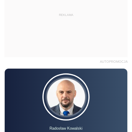
REKLAMA
AUTOPROMOCJA
Radosław Kowalski