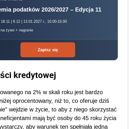
mia podatków 2026/2027 – Edycja 11
 18.11 | 8.12 | 13.01.2027 r., 10:00-15:00
, na żywo + nagranie
Zapisz się
ści kredytowej
towanego na 2% w skali roku jest bardzo
iżej oprocentowany, niż to, co oferuje dziś
e” wejdzie w życie, to aby z niego skorzystać
eneficjentami mają być osoby do 45 roku życia
ystarczy, aby warunek ten spełniała jedna