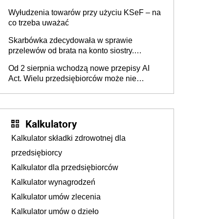
Wyłudzenia towarów przy użyciu KSeF – na
co trzeba uważać
Skarbówka zdecydowała w sprawie
przelewów od brata na konto siostry.
Pieniądze z emerytury mamy wyglądały jak
Od 2 sierpnia wchodzą nowe przepisy AI
darowizna, ale podatku jednak nie będzie
Act. Wielu przedsiębiorców może nie
wiedzieć, że dotyczą także ich
Kalkulatory
Kalkulator składki zdrowotnej dla
przedsiębiorcy
Kalkulator dla przedsiębiorców
Kalkulator wynagrodzeń
Kalkulator umów zlecenia
Kalkulator umów o dzieło