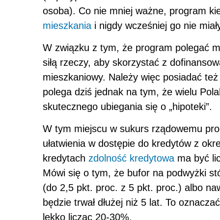
osoba). Co nie mniej ważne, program kie
mieszkania
i nigdy wcześniej go nie miał
W związku z tym, że program polegać ma
siłą rzeczy, aby skorzystać z dofinanso
mieszkaniowy. Należy więc posiadać te
polega dziś jednak na tym, że wielu Po
skutecznego ubiegania się o „hipoteki”.
W tym miejscu w sukurs rządowemu prog
ułatwienia w dostępie do kredytów z ok
kredytach
zdolność kredytowa
ma być lic
Mówi się o tym, że bufor na podwyżki s
(do 2,5 pkt. proc. z 5 pkt. proc.) albo n
będzie trwał dłużej niż 5 lat. To oznacz
lekko licząc 20-30%.