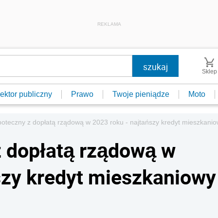
REKLAMA
Sklep
ektor publiczny
Prawo
Twoje pieniądze
Moto
poteczny z dopłatą rządową w 2023 roku - najtańszy kredyt mieszkaniow
z dopłatą rządową w
szy kredyt mieszkaniowy