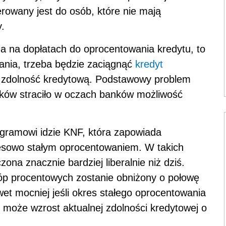
rowany jest do osób, które nie mają
y.
 na dopłatach do oprocentowania kredytu, to
wania, trzeba będzie zaciągnąć
kredyt
ż zdolność kredytową. Podstawowy problem
laków straciło w oczach banków możliwość
ramowi idzie KNF, która zapowiada
resowo stałym oprocentowaniem. W takich
zona znacznie bardziej liberalnie niż dziś.
tóp procentowych zostanie obniżony o połowę
awet mocniej jeśli okres stałego oprocentowania
ać może wzrost aktualnej zdolności kredytowej o