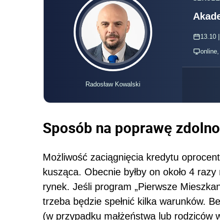
Akade
13.10 |
online
Radosław Kowalski
Sposób na poprawę zdolno
Możliwość zaciągnięcia kredytu oprocen
kusząca. Obecnie byłby on około 4 razy n
rynek. Jeśli program „Pierwsze Mieszkani
trzeba będzie spełnić kilka warunków. B
(w przypadku małżeństwa lub rodziców w