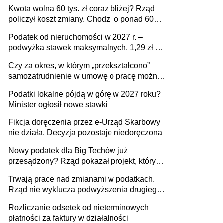
stać się Twoim problemem
Kwota wolna 60 tys. zł coraz bliżej? Rząd
policzył koszt zmiany. Chodzi o ponad 60
mld zł
Podatek od nieruchomości w 2027 r. –
podwyżka stawek maksymalnych. 1,29 zł za
1 m2 mieszkania, 36,49 zł za 1 m2
Czy za okres, w którym „przekształcono”
budynków i lokali związanych z
samozatrudnienie w umowę o pracę można
prowadzeniem działalności gospodarczej
wystawić faktury korygujące? Rozwiązanie
Podatki lokalne pójdą w górę w 2027 roku?
umowy cywilnoprawnej jedynym
Minister ogłosił nowe stawki
racjonalnym wyjściem
Fikcja doręczenia przez e-Urząd Skarbowy
nie działa. Decyzja pozostaje niedoręczona
Nowy podatek dla Big Techów już
przesądzony? Rząd pokazał projekt, który
może zmienić zasady gry w Polsce
Trwają prace nad zmianami w podatkach.
Rząd nie wyklucza podwyższenia drugiego
progu PIT
Rozliczanie odsetek od nieterminowych
płatności za faktury w działalności