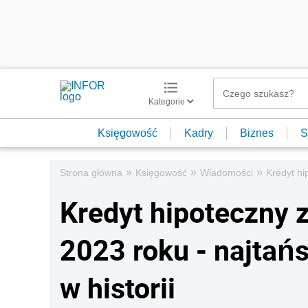
Kategorie
Księgowość
Kadry
Biznes
S
»
»
»
Strona główna
Księgowość
Wiadomości
Kredyt hi
Kredyt hipoteczny 
2023 roku - najtań
w historii