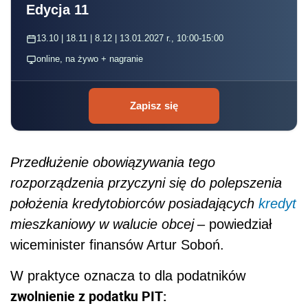
Edycja 11
13.10 | 18.11 | 8.12 | 13.01.2027 r., 10:00-15:00
online, na żywo + nagranie
Zapisz się
Przedłużenie obowiązywania tego
rozporządzenia przyczyni się do polepszenia
położenia kredytobiorców posiadających
kredyt
mieszkaniowy w walucie obcej
– powiedział
wiceminister finansów Artur Soboń.
W praktyce oznacza to dla podatników
zwolnienie z podatku PIT: