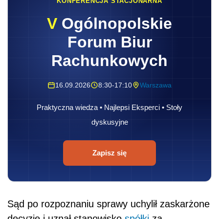
KONFERENCJA STACJONARNA
V
Ogólnopolskie
Forum Biur
Rachunkowych
16.09.2026
8:30-17:10
Warszawa
Praktyczna wiedza • Najlepsi Eksperci • Stoły
dyskusyjne
Zapisz się
Sąd po rozpoznaniu sprawy uchylił zaskarżone
decyzje i uznał stanowisko
spółki
za