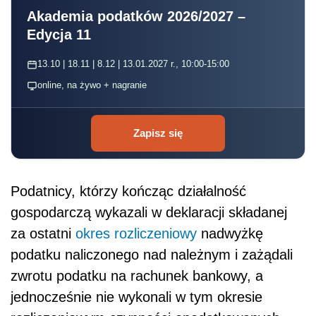
Akademia podatków 2026/2027 –
Edycja 11
13.10 | 18.11 | 8.12 | 13.01.2027 r., 10:00-15:00
online, na żywo + nagranie
Zapisz się
Podatnicy, którzy kończąc działalność
gospodarczą wykazali w deklaracji składanej
za ostatni
okres rozliczeniowy
nadwyżkę
podatku naliczonego nad należnym i zażądali
zwrotu podatku na rachunek bankowy, a
jednocześnie nie wykonali w tym okresie