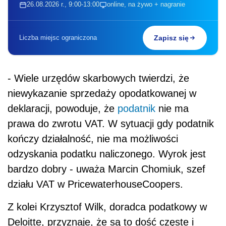
26.08.2026 r., 9:00-13:00
online, na żywo + nagranie
Liczba miejsc ograniczona
Zapisz się
- Wiele urzędów skarbowych twierdzi, że
niewykazanie sprzedaży opodatkowanej w
deklaracji, powoduje, że
podatnik
nie ma
prawa do zwrotu VAT. W sytuacji gdy podatnik
kończy działalność, nie ma możliwości
odzyskania podatku naliczonego. Wyrok jest
bardzo dobry - uważa Marcin Chomiuk, szef
działu VAT w PricewaterhouseCoopers.
Z kolei Krzysztof Wilk, doradca podatkowy w
Deloitte, przyznaje, że są to dość częste i