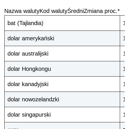
Nazwa waluty
Kod waluty
Średni
Zmiana proc.*
bat (Tajlandia)
1
dolar amerykański
1
dolar australijski
1
dolar Hongkongu
1
dolar kanadyjski
1
dolar nowozelandzki
1
dolar singapurski
1