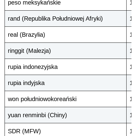
peso meksykańskie
1
rand (Republika Południowej Afryki)
1
real (Brazylia)
1
ringgit (Malezja)
1
rupia indonezyjska
1
rupia indyjska
10
won południowokoreański
1
yuan renminbi (Chiny)
1
SDR (MFW)
1