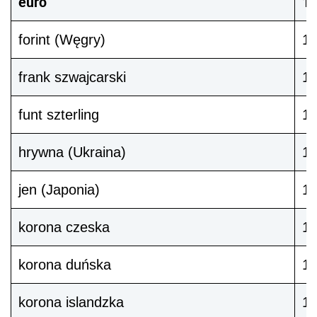
euro
1
forint (Węgry)
1
frank szwajcarski
1
funt szterling
1
hrywna (Ukraina)
1
jen (Japonia)
1
korona czeska
1
korona duńska
1
korona islandzka
10