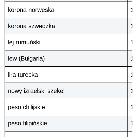
korona norweska
1
korona szwedzka
1
lej rumuński
1
lew (Bułgaria)
1
lira turecka
1
nowy izraelski szekel
1 
peso chilijskie
1
peso filipińskie
1