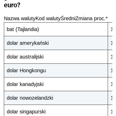
euro?
Nazwa waluty
Kod waluty
Średni
Zmiana proc.*
bat (Tajlandia)
1
dolar amerykański
1
dolar australijski
1
dolar Hongkongu
1
dolar kanadyjski
1
dolar nowozelandzki
1
dolar singapurski
1