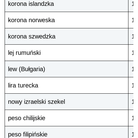
korona islandzka
10
korona norweska
1
korona szwedzka
1
lej rumuński
1
lew (Bułgaria)
1
lira turecka
1
nowy izraelski szekel
1 
peso chilijskie
1
peso filipińskie
1