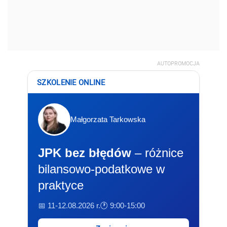
AUTOPROMOCJA
SZKOLENIE ONLINE
Małgorzata Tarkowska
JPK bez błędów
– różnice
bilansowo-podatkowe w
praktyce
📅 11-12.08.2026 r.
🕐 9:00-15:00