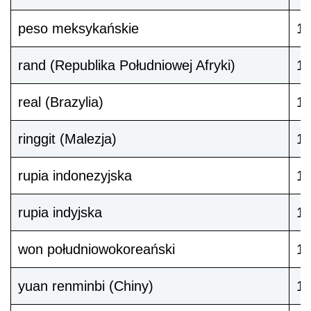
peso meksykańskie
1
rand (Republika Południowej Afryki)
1
real (Brazylia)
1
ringgit (Malezja)
1
rupia indonezyjska
1
rupia indyjska
10
won południowokoreański
1
yuan renminbi (Chiny)
1