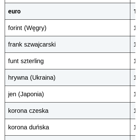
euro
1
forint (Węgry)
1
frank szwajcarski
1
funt szterling
1
hrywna (Ukraina)
1
jen (Japonia)
1
korona czeska
1
korona duńska
1