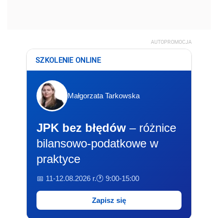
AUTOPROMOCJA
SZKOLENIE ONLINE
Małgorzata Tarkowska
JPK bez błędów
– różnice
bilansowo-podatkowe w
praktyce
📅 11-12.08.2026 r.
🕐 9:00-15:00
Zapisz się