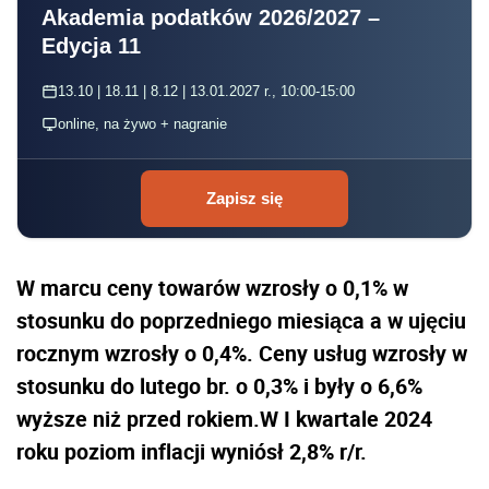
Akademia podatków 2026/2027 –
Edycja 11
13.10 | 18.11 | 8.12 | 13.01.2027 r., 10:00-15:00
online, na żywo + nagranie
Zapisz się
W marcu ceny towarów wzrosły o 0,1% w
stosunku do poprzedniego miesiąca a w ujęciu
rocznym wzrosły o 0,4%. Ceny usług wzrosły w
stosunku do lutego br. o 0,3% i były o 6,6%
wyższe niż przed rokiem.W I kwartale 2024
roku poziom inflacji wyniósł 2,8% r/r.