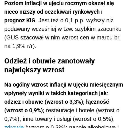
Poziom inflacji w ujęciu rocznym okazał się
nieco niższy od oczekiwań rynkowych i
prognoz KIG.
Jest też o 0,1 p.p. wyższy niż
podawany wcześniej w tzw. szybkim szacunku
(GUS szacował w nim wzrost cen w marcu br.
na 1,9% r/r).
Odzież i obuwie zanotowały
największy wzrost
Na ogólny wzrost inflacji w ujęciu miesięcznym
wpłynęły wyniki w takich kategoriach jak:
odzież i obuwie (wzrost o 3,3%); łączność
(wzrost o 0,9%);
restauracje i hotele (wzrost o
0,7%); inne towary i usługi (wzrost o 0,5%);
zdrowie
(wzrost o 0,3%); napoje alkoholowe i