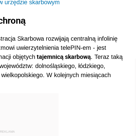
 w urzędzie skarbowym
chroną
racja Skarbowa rozwijają centralną infolinię
mowi uwierzytelnienia telePIN-em - jest
tajemnicą skarbową
acji objętych
. Teraz taką
województw: dolnośląskiego, łódzkiego,
i wielkopolskiego. W kolejnych miesiącach
REKLAMA