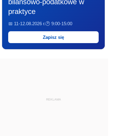
bilansowo-podatkowe w
praktyce
📅 11-12.08.2026 r.
🕐 9:00-15:00
Zapisz się
REKLAMA