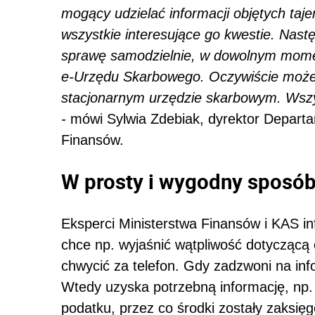
mogący udzielać informacji objętych taj
wszystkie interesujące go kwestie. Nast
sprawę samodzielnie, w dowolnym momenc
e-Urzędu Skarbowego. Oczywiście może 
stacjonarnym urzędzie skarbowym. Wszyst
-
mówi Sylwia Zdebiak, dyrektor Departam
Finansów.
W prosty i wygodny sposó
Eksperci Ministerstwa Finansów i KAS info
chce np. wyjaśnić wątpliwość dotyczącą 
chwycić za telefon. Gdy zadzwoni na info
Wtedy uzyska potrzebną informację, np.
podatku, przez co środki zostały zaksię