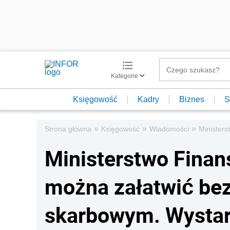
Kategorie
Księgowość
Kadry
Biznes
S
»
»
»
Strona główna
Księgowość
Wiadomości
Ministers
Ministerstwo Finan
można załatwić bez
skarbowym. Wystarc