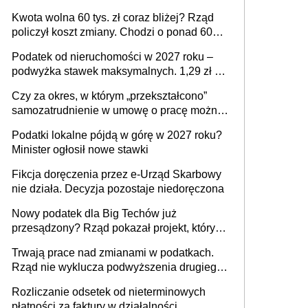
Kwota wolna 60 tys. zł coraz bliżej? Rząd
policzył koszt zmiany. Chodzi o ponad 60
mld zł
Podatek od nieruchomości w 2027 roku –
podwyżka stawek maksymalnych. 1,29 zł za
1 m2 mieszkania, 36,49 zł za 1 m2
Czy za okres, w którym „przekształcono”
budynków i lokali związanych z
samozatrudnienie w umowę o pracę można
prowadzeniem działalności gospodarczej
wystawić faktury korygujące? Rozwiązanie
Podatki lokalne pójdą w górę w 2027 roku?
umowy cywilnoprawnej jedynym
Minister ogłosił nowe stawki
racjonalnym wyjściem
Fikcja doręczenia przez e-Urząd Skarbowy
nie działa. Decyzja pozostaje niedoręczona
Nowy podatek dla Big Techów już
przesądzony? Rząd pokazał projekt, który
może zmienić zasady gry w Polsce
Trwają prace nad zmianami w podatkach.
Rząd nie wyklucza podwyższenia drugiego
progu PIT
Rozliczanie odsetek od nieterminowych
płatności za faktury w działalności