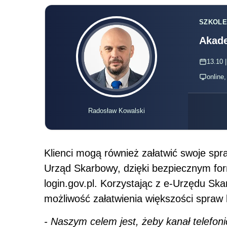
SZKOLE
Akade
13.10 |
online
Radosław Kowalski
Klienci mogą również załatwić swoje sp
Urząd Skarbowy, dzięki bezpiecznym fo
login.gov.pl. Korzystając z e-Urzędu Ska
możliwość załatwienia większości spraw
- Naszym celem jest, żeby kanał telefoni