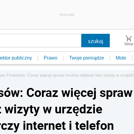
REKLAMA
Sklep
ektor publiczny
Prawo
Twoje pieniądze
Moto
two Finansów: Coraz więcej spraw można załatwić bez wizyty w urzędzi
sów: Coraz więcej spraw
 wizyty w urzędzie
zy internet i telefon