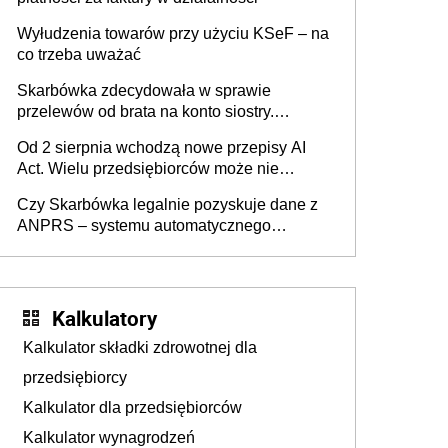
Wyłudzenia towarów przy użyciu KSeF – na
co trzeba uważać
Skarbówka zdecydowała w sprawie
przelewów od brata na konto siostry.
Pieniądze z emerytury mamy wyglądały jak
Od 2 sierpnia wchodzą nowe przepisy AI
darowizna, ale podatku jednak nie będzie
Act. Wielu przedsiębiorców może nie
wiedzieć, że dotyczą także ich
Czy Skarbówka legalnie pozyskuje dane z
ANPRS – systemu automatycznego
rozpoznawania tablic rejestracyjnych
pojazdów z kamer drogowych?
Kalkulatory
Kalkulator składki zdrowotnej dla
przedsiębiorcy
Kalkulator dla przedsiębiorców
Kalkulator wynagrodzeń