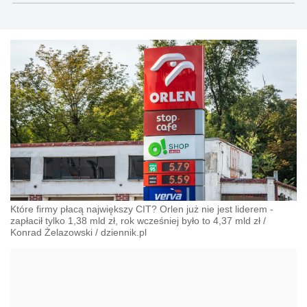
Które firmy płacą największy CIT? Orlen już nie jest liderem -
zapłacił tylko 1,38 mld zł, rok wcześniej było to 4,37 mld zł
/
Konrad Żelazowski
/
dziennik.pl