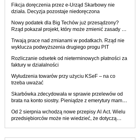
Fikcja doręczenia przez e-Urząd Skarbowy nie
działa. Decyzja pozostaje niedoręczona
Nowy podatek dla Big Techów już przesądzony?
Rząd pokazał projekt, który może zmienić zasady gry
w Polsce
Trwają prace nad zmianami w podatkach. Rząd nie
wyklucza podwyższenia drugiego progu PIT
Rozliczanie odsetek od nieterminowych płatności za
faktury w działalności
Wyłudzenia towarów przy użyciu KSeF – na co
trzeba uważać
Skarbówka zdecydowała w sprawie przelewów od
brata na konto siostry. Pieniądze z emerytury mamy
wyglądały jak darowizna, ale podatku jednak nie
Od 2 sierpnia wchodzą nowe przepisy AI Act. Wielu
będzie
przedsiębiorców może nie wiedzieć, że dotyczą
także ich