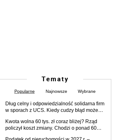
Tematy
Popularne
Najnowsze
Wybrane
Dług celny i odpowiedzialność solidarna firm
w sporach z UCS. Kiedy cudzy błąd może
stać się Twoim problemem
Kwota wolna 60 tys. zł coraz bliżej? Rząd
policzył koszt zmiany. Chodzi o ponad 60
mld zł
Podatek od nieruchomości w 2027 r. –