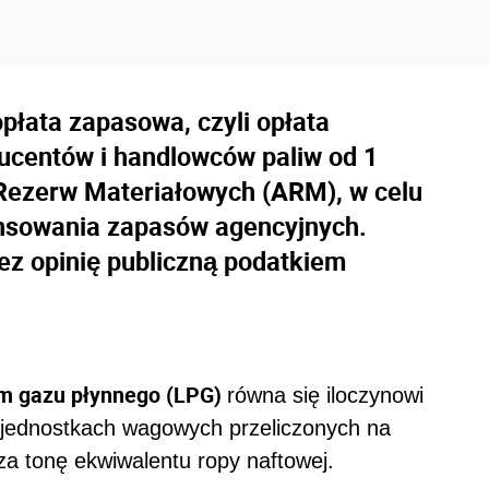
opłata zapasowa, czyli opłata
ucentów i handlowców paliw od 1
i Rezerw Materiałowych (ARM), w celu
ansowania zapasów agencyjnych.
ez opinię publiczną podatkiem
em gazu płynnego (LPG)
równa się iloczynowi
w jednostkach wagowych przeliczonych na
a tonę ekwiwalentu ropy naftowej.