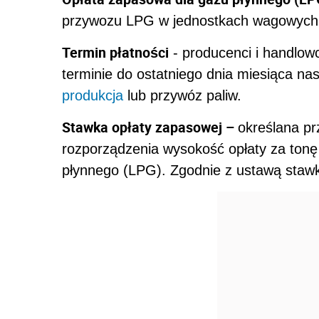
KONFEREN
V
Ogólnopolskie Fo