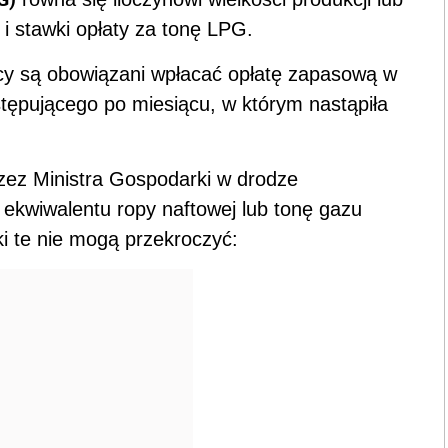
AUTOPROMOCJA
CJA STACJONARNA
rum Biur Rachunkowych