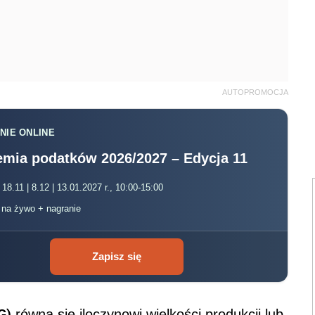
, na żywo + nagranie
Zapisz się
G)
równa się iloczynowi wielkości produkcji lub
 stawki opłaty za tonę LPG.
cy są obowiązani wpłacać opłatę zapasową w
stępującego po miesiącu, w którym nastąpiła
zez Ministra Gospodarki w drodze
 ekwiwalentu ropy naftowej lub tonę gazu
i te nie mogą przekroczyć: