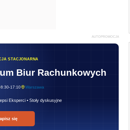
8:30-17:10
Warszawa
epsi Eksperci • Stoły dyskusyjne
apisz się
owej,
)
zapasowej
 (LPG)