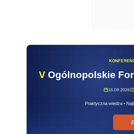
16.09.2026
Praktyczna wiedza • Najl
Z
90 PLN za tonę ekwiwalentu ropy naft
160 PLN za tonę gazu płynnego (LPG
Zasady wyliczania opłaty 
Dla paliw z wyłączeniem gazu płynnego
Dalszy ciąg materiału pod wideo