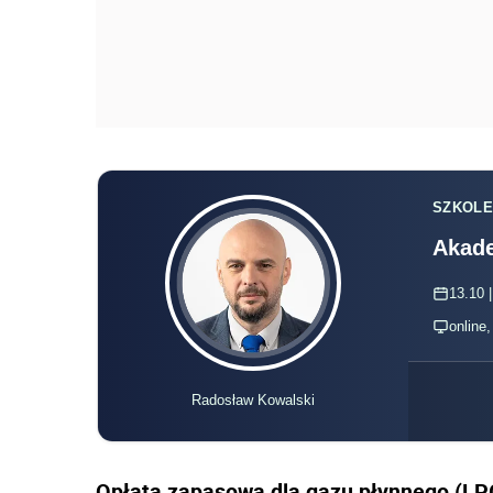
online
Radosław Kowalski
Opłata zapasowa dla gazu płynnego (LP
przywozu LPG w jednostkach wagowych i
Termin płatności
- producenci i handlow
terminie do ostatniego dnia miesiąca na
produkcja
lub przywóz paliw.
Stawka opłaty zapasowej –
określana pr
rozporządzenia wysokość opłaty za tonę
płynnego (LPG). Zgodnie z ustawą stawk