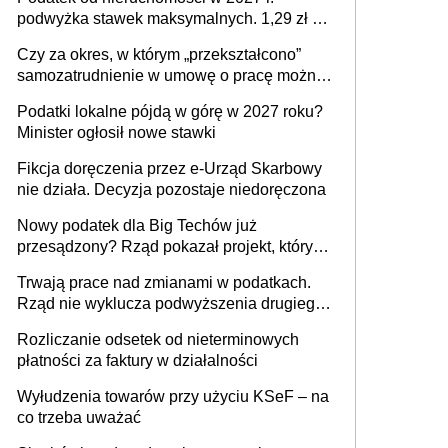
podwyżka stawek maksymalnych. 1,29 zł za
1 m2 mieszkania, 36,49 zł za 1 m2
Czy za okres, w którym „przekształcono”
budynków i lokali związanych z
samozatrudnienie w umowę o pracę można
prowadzeniem działalności gospodarczej
wystawić faktury korygujące? Rozwiązanie
Podatki lokalne pójdą w górę w 2027 roku?
umowy cywilnoprawnej jedynym
Minister ogłosił nowe stawki
racjonalnym wyjściem
Fikcja doręczenia przez e-Urząd Skarbowy
nie działa. Decyzja pozostaje niedoręczona
Nowy podatek dla Big Techów już
przesądzony? Rząd pokazał projekt, który
może zmienić zasady gry w Polsce
Trwają prace nad zmianami w podatkach.
Rząd nie wyklucza podwyższenia drugiego
progu PIT
Rozliczanie odsetek od nieterminowych
płatności za faktury w działalności
Wyłudzenia towarów przy użyciu KSeF – na
co trzeba uważać