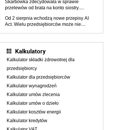
Skarbówka zdecydowała w sprawie
przelewów od brata na konto siostry.
Pieniądze z emerytury mamy wyglądały jak
Od 2 sierpnia wchodzą nowe przepisy AI
darowizna, ale podatku jednak nie będzie
Act. Wielu przedsiębiorców może nie
wiedzieć, że dotyczą także ich
Kalkulatory
Kalkulator składki zdrowotnej dla
przedsiębiorcy
Kalkulator dla przedsiębiorców
Kalkulator wynagrodzeń
Kalkulator umów zlecenia
Kalkulator umów o dzieło
Kalkulator kosztów energii
Kalkulator kredytów
Kalkulator VAT