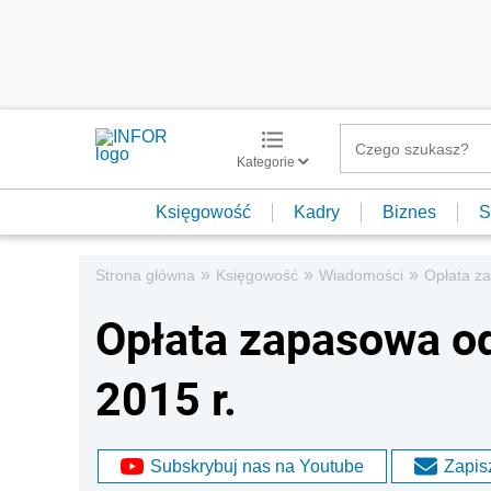
Kategorie
Księgowość
Kadry
Biznes
S
»
»
»
Strona główna
Księgowość
Wiadomości
Opłata za
Opłata zapasowa od
2015 r.
Subskrybuj nas na Youtube
Zapisz