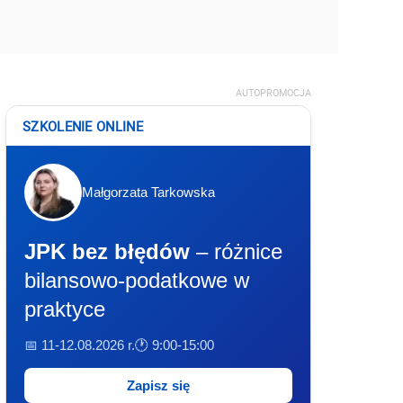
AUTOPROMOCJA
SZKOLENIE ONLINE
Małgorzata Tarkowska
JPK bez błędów
– różnice
bilansowo-podatkowe w
praktyce
📅 11-12.08.2026 r.
🕐 9:00-15:00
Zapisz się