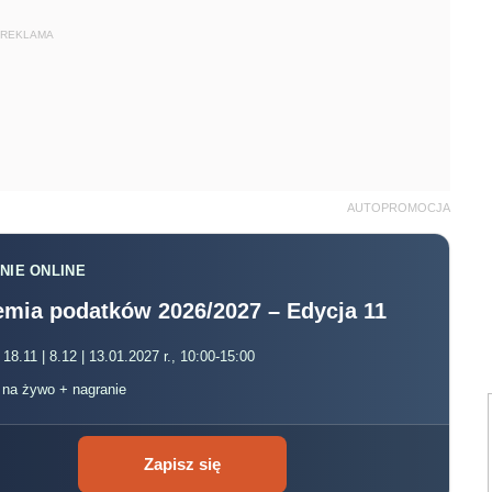
REKLAMA
AUTOPROMOCJA
NIE ONLINE
mia podatków 2026/2027 – Edycja 11
 18.11 | 8.12 | 13.01.2027 r., 10:00-15:00
, na żywo + nagranie
Zapisz się