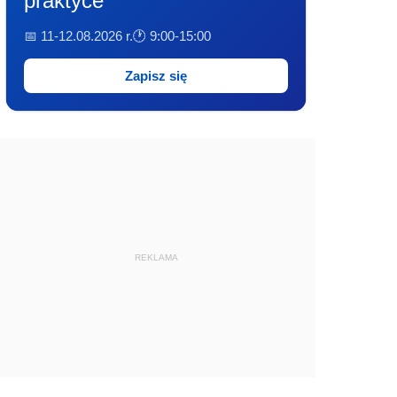
praktyce
📅 11-12.08.2026 r.
🕐 9:00-15:00
Zapisz się
REKLAMA