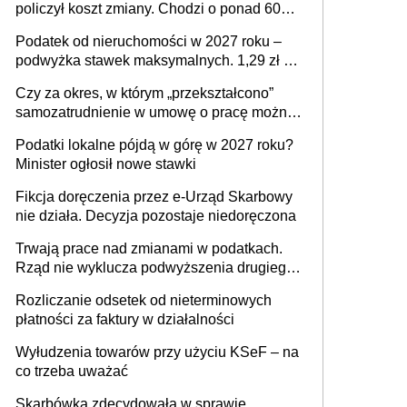
policzył koszt zmiany. Chodzi o ponad 60
mld zł
Podatek od nieruchomości w 2027 roku –
podwyżka stawek maksymalnych. 1,29 zł za
1 m2 mieszkania, 36,49 zł za 1 m2
Czy za okres, w którym „przekształcono”
budynków i lokali związanych z
samozatrudnienie w umowę o pracę można
prowadzeniem działalności gospodarczej
wystawić faktury korygujące? Rozwiązanie
Podatki lokalne pójdą w górę w 2027 roku?
umowy cywilnoprawnej jedynym
Minister ogłosił nowe stawki
racjonalnym wyjściem
Fikcja doręczenia przez e-Urząd Skarbowy
nie działa. Decyzja pozostaje niedoręczona
Trwają prace nad zmianami w podatkach.
Rząd nie wyklucza podwyższenia drugiego
progu PIT
Rozliczanie odsetek od nieterminowych
płatności za faktury w działalności
Wyłudzenia towarów przy użyciu KSeF – na
co trzeba uważać
Skarbówka zdecydowała w sprawie