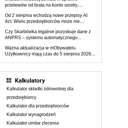
przelewów od brata na konto siostry.
Pieniądze z emerytury mamy wyglądały jak
Od 2 sierpnia wchodzą nowe przepisy AI
darowizna, ale podatku jednak nie będzie
Act. Wielu przedsiębiorców może nie
wiedzieć, że dotyczą także ich
Czy Skarbówka legalnie pozyskuje dane z
ANPRS – systemu automatycznego
rozpoznawania tablic rejestracyjnych
Ważna aktualizacja w mObywatelu.
pojazdów z kamer drogowych?
Użytkownicy mają czas do 5 sierpnia 2026
roku
Kalkulatory
Kalkulator składki zdrowotnej dla
przedsiębiorcy
Kalkulator dla przedsiębiorców
Kalkulator wynagrodzeń
Kalkulator umów zlecenia