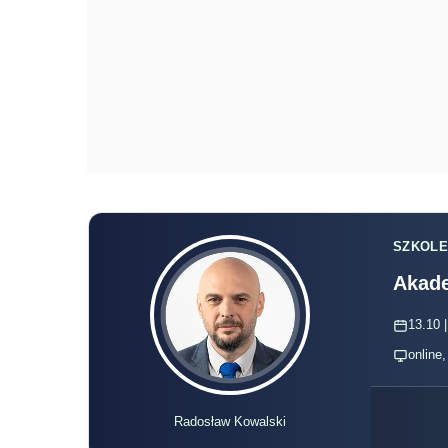
SZKOLE
Akade
13.10 |
online
Radosław Kowalski