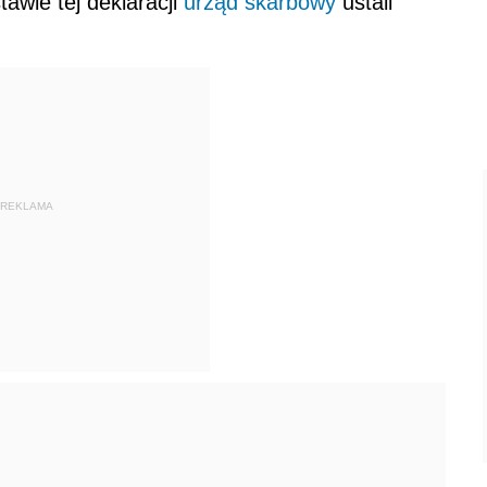
wie tej deklaracji
urząd skarbowy
ustali
REKLAMA