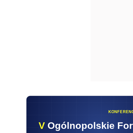
KONFEREN
V
Ogólnopolskie Fo