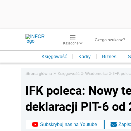
Kategorie
Księgowość
Kadry
Biznes
S
»
»
»
Strona główna
Księgowość
Wiadomości
IFK polec
IFK poleca: Nowy t
deklaracji PIT-6 od
Subskrybuj nas na Youtube
Zapisz