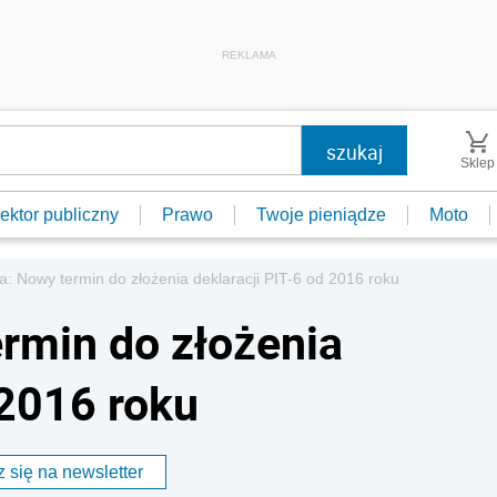
REKLAMA
Sklep
ektor publiczny
Prawo
Twoje pieniądze
Moto
a: Nowy termin do złożenia deklaracji PIT-6 od 2016 roku
ermin do złożenia
 2016 roku
 się na newsletter