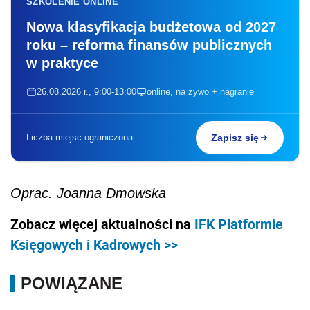
SZKOLENIE ONLINE
Nowa klasyfikacja budżetowa od 2027
roku – reforma finansów publicznych
w praktyce
26.08.2026 r., 9:00-13:00
online, na żywo + nagranie
Liczba miejsc ograniczona
Zapisz się
Oprac. Joanna Dmowska
Zobacz więcej aktualności na
IFK Platformie
Księgowych i Kadrowych >>
POWIĄZANE