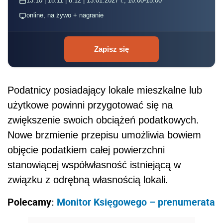
13.10 | 18.11 | 8.12 | 13.01.2027 r., 10:00-15:00
online, na żywo + nagranie
Zapisz się
Podatnicy posiadający lokale mieszkalne lub
użytkowe powinni przygotować się na
zwiększenie swoich obciążeń podatkowych.
Nowe brzmienie przepisu umożliwia bowiem
objęcie podatkiem całej powierzchni
stanowiącej współwłasność istniejącą w
związku z odrębną własnością lokali.
Polecamy:
Monitor Księgowego – prenumerata