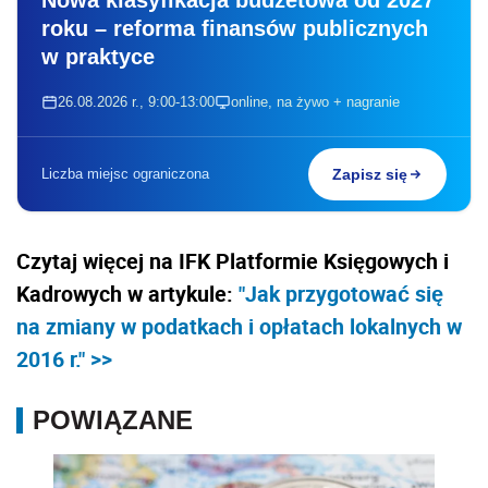
roku – reforma finansów publicznych
w praktyce
26.08.2026 r., 9:00-13:00
online, na żywo + nagranie
Liczba miejsc ograniczona
Zapisz się
Czytaj więcej na IFK Platformie Księgowych i
Kadrowych w artykule:
"Jak przygotować się
na zmiany w podatkach i opłatach lokalnych w
2016 r." >>
POWIĄZANE