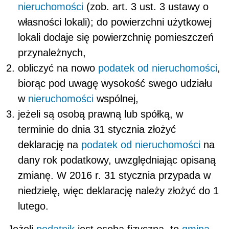
nieruchomości
(zob. art. 3 ust. 3 ustawy o
własności lokali); do powierzchni użytkowej
lokali dodaje się powierzchnię pomieszczeń
przynależnych,
obliczyć na nowo
podatek od nieruchomości
,
biorąc pod uwagę wysokość swego udziału
w
nieruchomości
wspólnej,
jeżeli są osobą prawną lub spółką, w
terminie do dnia 31 stycznia złożyć
deklarację na
podatek od nieruchomości
na
dany rok podatkowy, uwzględniając opisaną
zmianę. W 2016 r. 31 stycznia przypada w
niedzielę, więc deklarację należy złożyć do 1
lutego.
Jeżeli
podatnik
jest osobą fizyczną, to
gmina