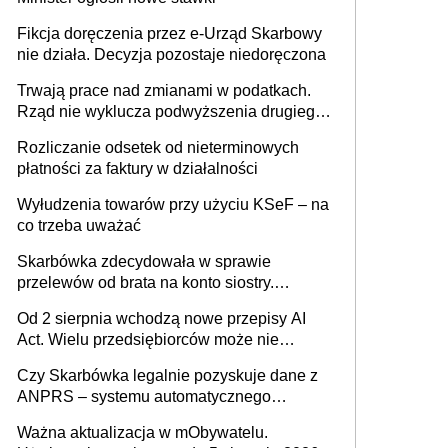
racjonalnym wyjściem
Fikcja doręczenia przez e-Urząd Skarbowy
nie działa. Decyzja pozostaje niedoręczona
Trwają prace nad zmianami w podatkach.
Rząd nie wyklucza podwyższenia drugiego
progu PIT
Rozliczanie odsetek od nieterminowych
płatności za faktury w działalności
Wyłudzenia towarów przy użyciu KSeF – na
co trzeba uważać
Skarbówka zdecydowała w sprawie
przelewów od brata na konto siostry.
Pieniądze z emerytury mamy wyglądały jak
Od 2 sierpnia wchodzą nowe przepisy AI
darowizna, ale podatku jednak nie będzie
Act. Wielu przedsiębiorców może nie
wiedzieć, że dotyczą także ich
Czy Skarbówka legalnie pozyskuje dane z
ANPRS – systemu automatycznego
rozpoznawania tablic rejestracyjnych
Ważna aktualizacja w mObywatelu.
pojazdów z kamer drogowych?