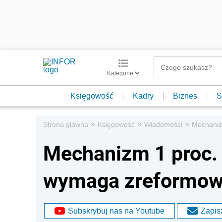
Kategorie
Księgowość
Kadry
Biznes
S
»
»
»
Strona główna
Księgowość
Wiadomości
Mechaniz
Mechanizm 1 proc.
wymaga zreformow
Subskrybuj nas na Youtube
Zapisz