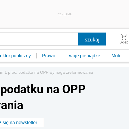
REKLAMA
Sklep
ektor publiczny
Prawo
Twoje pieniądze
Moto
m 1 proc. podatku na OPP wymaga zreformowania
 podatku na OPP
ania
 się na newsletter