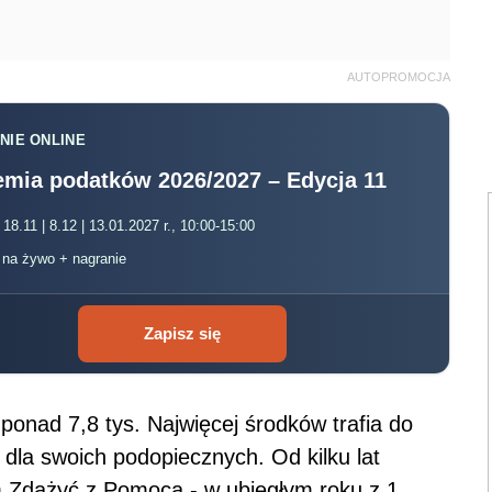
AUTOPROMOCJA
NIE ONLINE
mia podatków 2026/2027 – Edycja 11
 18.11 | 8.12 | 13.01.2027 r., 10:00-15:00
, na żywo + nagranie
Zapisz się
t ponad 7,8 tys. Najwięcej środków trafia do
 dla swoich podopiecznych. Od kilku lat
m Zdążyć z Pomocą - w ubiegłym roku z 1