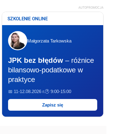
AUTOPROMOCJA
SZKOLENIE ONLINE
Małgorzata Tarkowska
JPK bez błędów
– różnice
bilansowo-podatkowe w
praktyce
📅 11-12.08.2026 r.
🕐 9:00-15:00
Zapisz się