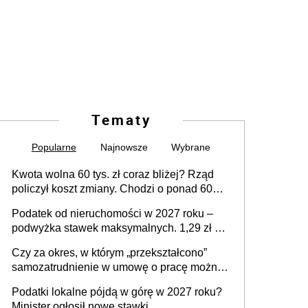
Tematy
Popularne
Najnowsze
Wybrane
Kwota wolna 60 tys. zł coraz bliżej? Rząd
policzył koszt zmiany. Chodzi o ponad 60
mld zł
Podatek od nieruchomości w 2027 roku –
podwyżka stawek maksymalnych. 1,29 zł za
1 m2 mieszkania, 36,49 zł za 1 m2
Czy za okres, w którym „przekształcono”
budynków i lokali związanych z
samozatrudnienie w umowę o pracę można
prowadzeniem działalności gospodarczej
wystawić faktury korygujące? Rozwiązanie
Podatki lokalne pójdą w górę w 2027 roku?
umowy cywilnoprawnej jedynym
Minister ogłosił nowe stawki