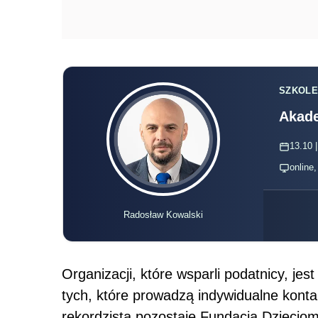
SZKOLE
Akade
13.10 |
online
Radosław Kowalski
Organizacji, które wsparli podatnicy, jes
tych, które prowadzą indywidualne konta
rekordzistą pozostaje Fundacja Dziecio