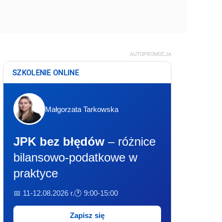
AUTOPROMOCJA
SZKOLENIE ONLINE
Małgorzata Tarkowska
JPK bez błędów
– różnice
bilansowo-podatkowe w
praktyce
📅 11-12.08.2026 r.
🕐 9:00-15:00
Zapisz się