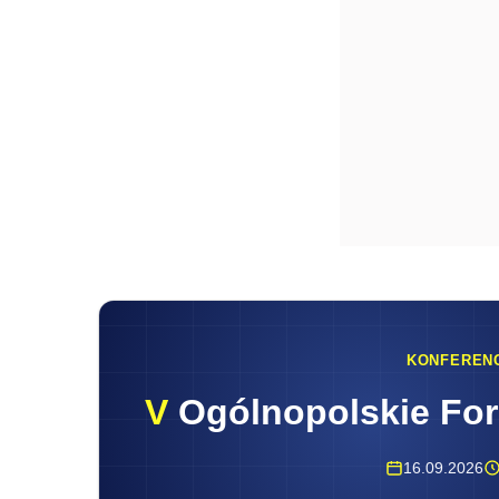
KONFEREN
V
Ogólnopolskie Fo
16.09.2026