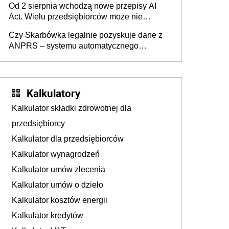
Od 2 sierpnia wchodzą nowe przepisy AI
darowizna, ale podatku jednak nie będzie
Act. Wielu przedsiębiorców może nie
wiedzieć, że dotyczą także ich
Czy Skarbówka legalnie pozyskuje dane z
ANPRS – systemu automatycznego
rozpoznawania tablic rejestracyjnych
pojazdów z kamer drogowych?
Kalkulatory
Kalkulator składki zdrowotnej dla
przedsiębiorcy
Kalkulator dla przedsiębiorców
Kalkulator wynagrodzeń
Kalkulator umów zlecenia
Kalkulator umów o dzieło
Kalkulator kosztów energii
Kalkulator kredytów