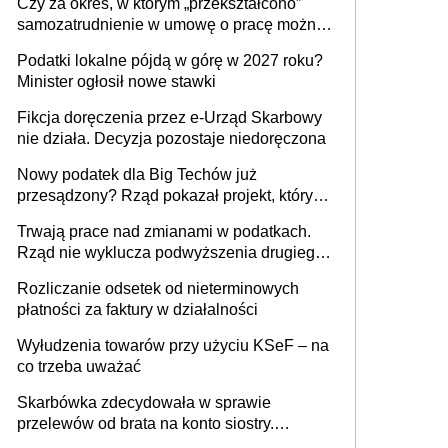
Czy za okres, w którym „przekształcono”
budynków i lokali związanych z
samozatrudnienie w umowę o pracę można
prowadzeniem działalności gospodarczej
wystawić faktury korygujące? Rozwiązanie
Podatki lokalne pójdą w górę w 2027 roku?
umowy cywilnoprawnej jedynym
Minister ogłosił nowe stawki
racjonalnym wyjściem
Fikcja doręczenia przez e-Urząd Skarbowy
nie działa. Decyzja pozostaje niedoręczona
Nowy podatek dla Big Techów już
przesądzony? Rząd pokazał projekt, który
może zmienić zasady gry w Polsce
Trwają prace nad zmianami w podatkach.
Rząd nie wyklucza podwyższenia drugiego
progu PIT
Rozliczanie odsetek od nieterminowych
płatności za faktury w działalności
Wyłudzenia towarów przy użyciu KSeF – na
co trzeba uważać
Skarbówka zdecydowała w sprawie
przelewów od brata na konto siostry.
Pieniądze z emerytury mamy wyglądały jak