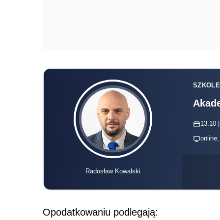
SZKOLE
Akade
13.10 |
online
Radosław Kowalski
Opodatkowaniu podlegają: