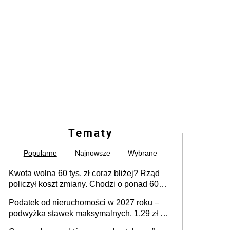
Tematy
Popularne
Najnowsze
Wybrane
Kwota wolna 60 tys. zł coraz bliżej? Rząd
policzył koszt zmiany. Chodzi o ponad 60
mld zł
Podatek od nieruchomości w 2027 roku –
podwyżka stawek maksymalnych. 1,29 zł za
1 m2 mieszkania, 36,49 zł za 1 m2