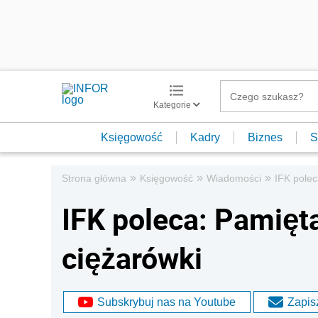
Kategorie
Księgowość
Kadry
Biznes
S
»
»
»
Strona główna
Księgowość
Wiadomości
IFK polec
IFK poleca: Pamięt
ciężarówki
Subskrybuj nas na Youtube
Zapisz