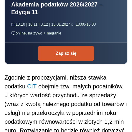
Akademia podatków 2026/2027 –
Edycja 11
13.10 | 18.11 | 8.12 | 13.01.2027 r., 10:00-15:00
online, na żywo + nagranie
Zapisz się
Zgodnie z propozycjami, niższa stawka
podatku
CIT
obejmie tzw. małych podatników,
u których wartość przychodu ze sprzedaży
(wraz z kwotą należnego podatku od towarów i
usług) nie przekroczyła w poprzednim roku
podatkowym równowartości w złotych 1,2 mln
euro. Rozwiązanie to będzie również dotyczyć