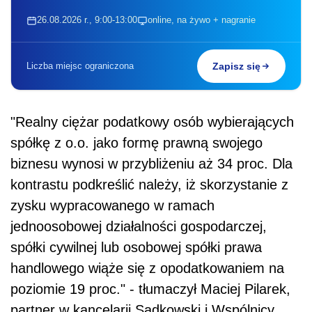
26.08.2026 r., 9:00-13:00
online, na żywo + nagranie
Liczba miejsc ograniczona
Zapisz się
"Realny ciężar podatkowy osób wybierających
spółkę z o.o. jako formę prawną swojego
biznesu wynosi w przybliżeniu aż 34 proc. Dla
kontrastu podkreślić należy, iż skorzystanie z
zysku wypracowanego w ramach
jednoosobowej działalności gospodarczej,
spółki cywilnej lub osobowej spółki prawa
handlowego wiąże się z opodatkowaniem na
poziomie 19 proc." - tłumaczył Maciej Pilarek,
partner w kancelarii Sadkowski i Wspólnicy.