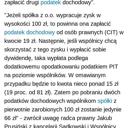
zapłacić drugi
podatek
dochodowy".
"Jeżeli spółka z o.o. wypracuje zysk w
wysokości 100 zł, to powinna ona zapłacić
podatek dochodowy
od osób prawnych (CIT) w
kwocie 19 zł. Następnie, jeśli wspólnicy chcą
skorzystać z tego zysku i wypłacić sobie
dywidendę, taka wypłata podlega
dodatkowemu opodatkowaniu podatkiem PIT
na poziomie wspólników. W omawianym
przypadku będzie to kwota nieco ponad 15 zł
(19 proc. od 81 zł). Zatem po pobraniu dwóch
podatków dochodowych wspólnikom
spółki
z
pierwotnie zarobionych 100 zł zostanie jedynie
66 zł" - zwrócił uwagę radca prawny Jakub
Prusiński z kancelarii Sadkowski i Wspólnicy.