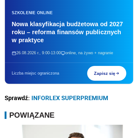
SZKOLENIE ONLINE
Nowa klasyfikacja budżetowa od 2027
roku – reforma finansów publicznych
w praktyce
26.08.2026 r., 9:00-13:00
online, na żywo + nagranie
Liczba miejsc ograniczona
Zapisz się
Sprawdź:
INFORLEX SUPERPREMIUM
POWIĄZANE