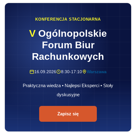
KONFERENCJA STACJONARNA
V
Ogólnopolskie
Forum Biur
Rachunkowych
16.09.2026
8:30-17:10
Warszawa
Praktyczna wiedza • Najlepsi Eksperci • Stoły
dyskusyjne
Zapisz się