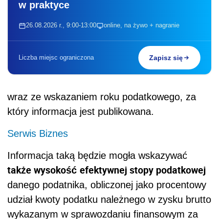
w praktyce
26.08.2026 r., 9:00-13:00
online, na żywo + nagranie
Liczba miejsc ograniczona
Zapisz się
wraz ze wskazaniem roku podatkowego, za
który informacja jest publikowana.
Serwis Biznes
Informacja taką będzie mogła wskazywać
także wysokość
efektywnej stopy podatkowej
danego podatnika, obliczonej jako procentowy
udział kwoty podatku należnego w zysku brutto
wykazanym w sprawozdaniu finansowym za