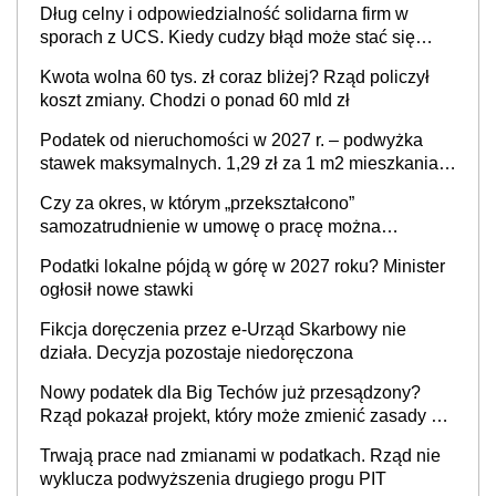
Dług celny i odpowiedzialność solidarna firm w
sporach z UCS. Kiedy cudzy błąd może stać się
Twoim problemem
Kwota wolna 60 tys. zł coraz bliżej? Rząd policzył
koszt zmiany. Chodzi o ponad 60 mld zł
Podatek od nieruchomości w 2027 r. – podwyżka
stawek maksymalnych. 1,29 zł za 1 m2 mieszkania,
36,49 zł za 1 m2 budynków i lokali związanych z
Czy za okres, w którym „przekształcono”
prowadzeniem działalności gospodarczej
samozatrudnienie w umowę o pracę można
wystawić faktury korygujące? Rozwiązanie umowy
Podatki lokalne pójdą w górę w 2027 roku? Minister
cywilnoprawnej jedynym racjonalnym wyjściem
ogłosił nowe stawki
Fikcja doręczenia przez e-Urząd Skarbowy nie
działa. Decyzja pozostaje niedoręczona
Nowy podatek dla Big Techów już przesądzony?
Rząd pokazał projekt, który może zmienić zasady gry
w Polsce
Trwają prace nad zmianami w podatkach. Rząd nie
wyklucza podwyższenia drugiego progu PIT