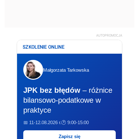
AUTOPROMOCJA
SZKOLENIE ONLINE
Małgorzata Tarkowska
JPK bez błędów
– różnice
bilansowo-podatkowe w
praktyce
📅 11-12.08.2026 r.
🕐 9:00-15:00
Zapisz się