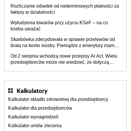
Rozliczanie odsetek od nieterminowych płatności za
faktury w działalności
Wyłudzenia towarów przy użyciu KSeF – na co
trzeba uważać
Skarbówka zdecydowała w sprawie przelewów od
brata na konto siostry. Pieniądze z emerytury mamy
wyglądały jak darowizna, ale podatku jednak nie
Od 2 sierpnia wchodzą nowe przepisy AI Act. Wielu
będzie
przedsiębiorców może nie wiedzieć, że dotyczą
także ich
Kalkulatory
Kalkulator składki zdrowotnej dla przedsiębiorcy
Kalkulator dla przedsiębiorców
Kalkulator wynagrodzeń
Kalkulator umów zlecenia