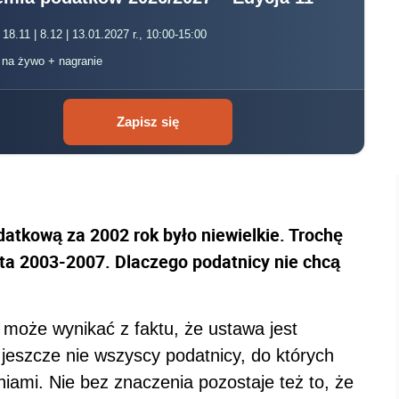
 18.11 | 8.12 | 13.01.2027 r., 10:00-15:00
, na żywo + nagranie
Zapisz się
atkową za 2002 rok było niewielkie. Trochę
lata 2003-2007. Dlaczego podatnicy nie chcą
 może wynikać z faktu, że ustawa jest
jeszcze nie wszyscy podatnicy, do których
eniami. Nie bez znaczenia pozostaje też to, że