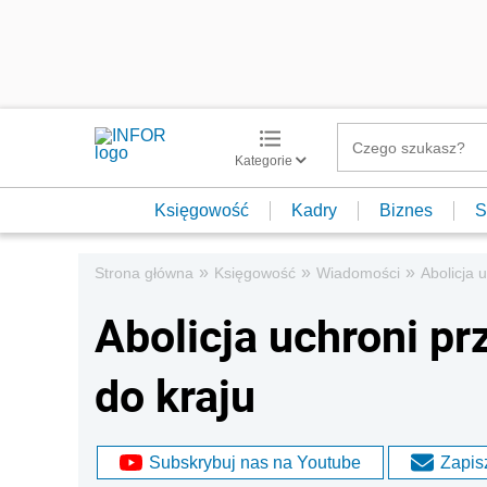
Kategorie
Księgowość
Kadry
Biznes
S
»
»
»
Strona główna
Księgowość
Wiadomości
Abolicja 
Abolicja uchroni p
do kraju
Subskrybuj nas na Youtube
Zapisz