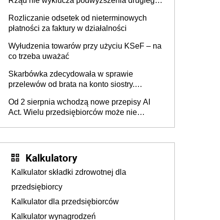
Rząd nie wyklucza podwyższenia drugiego
progu PIT
Rozliczanie odsetek od nieterminowych
płatności za faktury w działalności
Wyłudzenia towarów przy użyciu KSeF – na
co trzeba uważać
Skarbówka zdecydowała w sprawie
przelewów od brata na konto siostry.
Pieniądze z emerytury mamy wyglądały jak
Od 2 sierpnia wchodzą nowe przepisy AI
darowizna, ale podatku jednak nie będzie
Act. Wielu przedsiębiorców może nie
wiedzieć, że dotyczą także ich
Kalkulatory
Kalkulator składki zdrowotnej dla
przedsiębiorcy
Kalkulator dla przedsiębiorców
Kalkulator wynagrodzeń