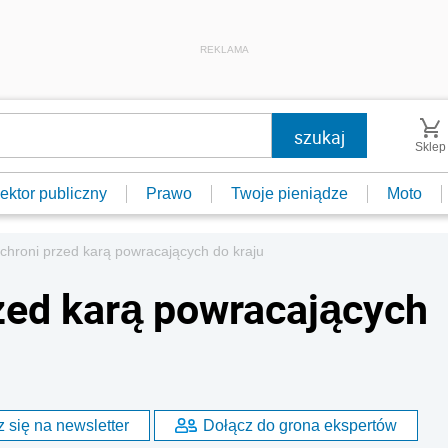
REKLAMA
Sklep
ektor publiczny
Prawo
Twoje pieniądze
Moto
uchroni przed karą powracających do kraju
rzed karą powracających
 się na newsletter
Dołącz do grona ekspertów