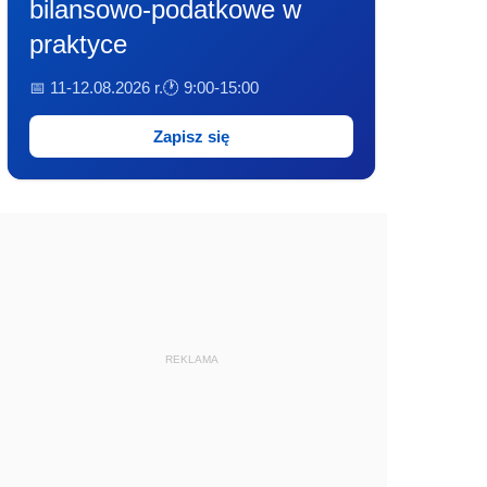
bilansowo-podatkowe w
praktyce
📅 11-12.08.2026 r.
🕐 9:00-15:00
Zapisz się
REKLAMA