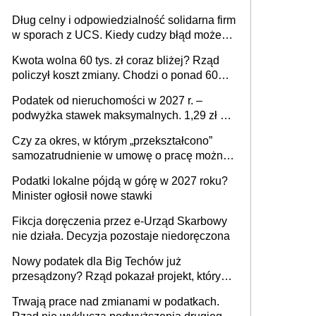
Dług celny i odpowiedzialność solidarna firm
w sporach z UCS. Kiedy cudzy błąd może
stać się Twoim problemem
Kwota wolna 60 tys. zł coraz bliżej? Rząd
policzył koszt zmiany. Chodzi o ponad 60
mld zł
Podatek od nieruchomości w 2027 r. –
podwyżka stawek maksymalnych. 1,29 zł za
1 m2 mieszkania, 36,49 zł za 1 m2
Czy za okres, w którym „przekształcono”
budynków i lokali związanych z
samozatrudnienie w umowę o pracę można
prowadzeniem działalności gospodarczej
wystawić faktury korygujące? Rozwiązanie
Podatki lokalne pójdą w górę w 2027 roku?
umowy cywilnoprawnej jedynym
Minister ogłosił nowe stawki
racjonalnym wyjściem
Fikcja doręczenia przez e-Urząd Skarbowy
nie działa. Decyzja pozostaje niedoręczona
Nowy podatek dla Big Techów już
przesądzony? Rząd pokazał projekt, który
może zmienić zasady gry w Polsce
Trwają prace nad zmianami w podatkach.