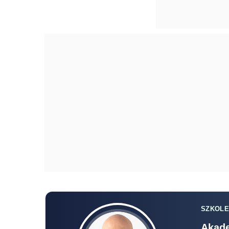
SZKOLE
Akade