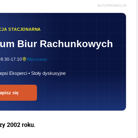
AUTOPROMOCJA
CJA STACJONARNA
rum Biur Rachunkowych
8:30-17:10
Warszawa
epsi Eksperci • Stoły dyskusyjne
apisz się
zy 2002 roku.