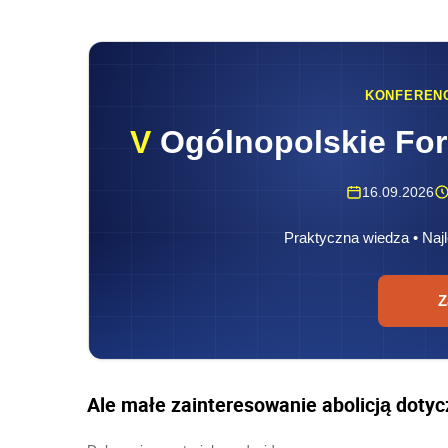
KONFEREN
V
Ogólnopolskie Fo
16.09.2026
Praktyczna wiedza • Najl
Z
Ale małe zainteresowanie abolicją dotyc