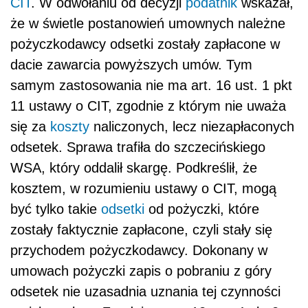
CIT
. W odwołaniu od decyzji
podatnik
wskazał,
że w świetle postanowień umownych należne
pożyczkodawcy odsetki zostały zapłacone w
dacie zawarcia powyższych umów. Tym
samym zastosowania nie ma art. 16 ust. 1 pkt
11 ustawy o CIT, zgodnie z którym nie uważa
się za
koszty
naliczonych, lecz niezapłaconych
odsetek. Sprawa trafiła do szczecińskiego
WSA, który oddalił skargę. Podkreślił, że
kosztem, w rozumieniu ustawy o CIT, mogą
być tylko takie
odsetki
od pożyczki, które
zostały faktycznie zapłacone, czyli stały się
przychodem pożyczkodawcy. Dokonany w
umowach pożyczki zapis o pobraniu z góry
odsetek nie uzasadnia uznania tej czynności