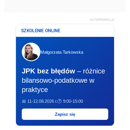
AUTOPROMOCJA
SZKOLENIE ONLINE
Małgorzata Tarkowska
JPK bez błędów
– różnice
bilansowo-podatkowe w
praktyce
📅 11-12.08.2026 r.
🕐 9:00-15:00
Zapisz się