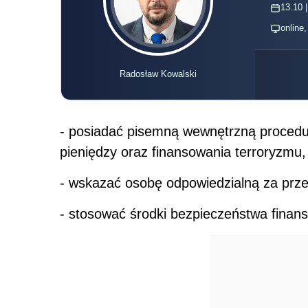
13.10 |
online
Radosław Kowalski
- posiadać pisemną wewnętrzną procedur
pieniędzy oraz finansowania terroryzmu,
- wskazać osobę odpowiedzialną za prze
- stosować środki bezpieczeństwa finan