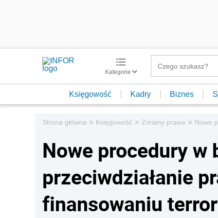
Kategorie
Księgowość
Kadry
Biznes
S
»
»
»
Strona główna
Księgowość
Zmiany prawa
Nowe pr
Nowe procedury w 
przeciwdziałanie pr
finansowaniu terro