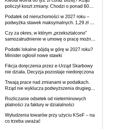
Kwota wolna 60 tys. zł coraz bliżej? Rząd
policzył koszt zmiany. Chodzi o ponad 60
mld zł
Podatek od nieruchomości w 2027 roku –
podwyżka stawek maksymalnych. 1,29 zł za
1 m2 mieszkania, 36,49 zł za 1 m2
Czy za okres, w którym „przekształcono”
budynków i lokali związanych z
samozatrudnienie w umowę o pracę można
prowadzeniem działalności gospodarczej
wystawić faktury korygujące? Rozwiązanie
Podatki lokalne pójdą w górę w 2027 roku?
umowy cywilnoprawnej jedynym
Minister ogłosił nowe stawki
racjonalnym wyjściem
Fikcja doręczenia przez e-Urząd Skarbowy
nie działa. Decyzja pozostaje niedoręczona
Trwają prace nad zmianami w podatkach.
Rząd nie wyklucza podwyższenia drugiego
progu PIT
Rozliczanie odsetek od nieterminowych
płatności za faktury w działalności
Wyłudzenia towarów przy użyciu KSeF – na
co trzeba uważać