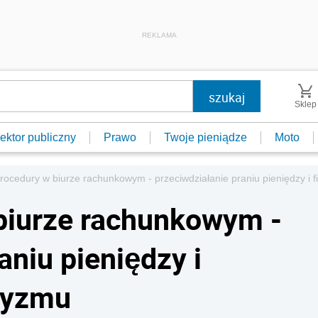
REKLAMA
Sklep
ektor publiczny
Prawo
Twoje pieniądze
Moto
ocedury w biurze rachunkowym - przeciwdziałanie praniu pieniędzy i 
biurze rachunkowym -
aniu pieniędzy i
ryzmu