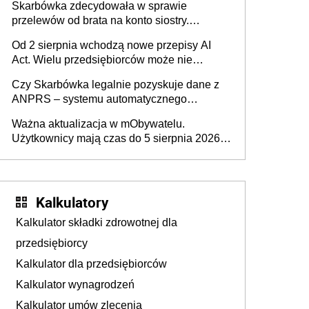
Skarbówka zdecydowała w sprawie
przelewów od brata na konto siostry.
Pieniądze z emerytury mamy wyglądały jak
Od 2 sierpnia wchodzą nowe przepisy AI
darowizna, ale podatku jednak nie będzie
Act. Wielu przedsiębiorców może nie
wiedzieć, że dotyczą także ich
Czy Skarbówka legalnie pozyskuje dane z
ANPRS – systemu automatycznego
rozpoznawania tablic rejestracyjnych
Ważna aktualizacja w mObywatelu.
pojazdów z kamer drogowych?
Użytkownicy mają czas do 5 sierpnia 2026
roku
Kalkulatory
Kalkulator składki zdrowotnej dla
przedsiębiorcy
Kalkulator dla przedsiębiorców
Kalkulator wynagrodzeń
Kalkulator umów zlecenia