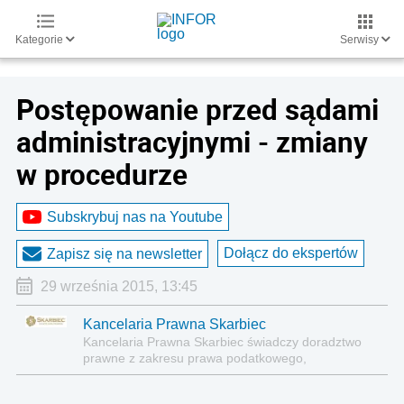
Kategorie
Serwisy
Postępowanie przed sądami
administracyjnymi - zmiany
w procedurze
Subskrybuj nas na Youtube
Dołącz do ekspertów
Zapisz się na newsletter
29 września 2015, 13:45
Kancelaria Prawna Skarbiec
Kancelaria Prawna Skarbiec świadczy doradztwo
prawne z zakresu prawa podatkowego,
gospodarczego, cywilnego i karnego.