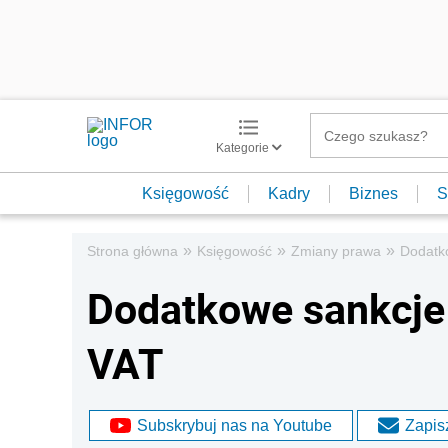
Kategorie
Księgowość
Kadry
Biznes
S
»
»
»
Strona główna
Księgowość
Zmiany prawa
Dodatk
Dodatkowe sankcje
VAT
Subskrybuj nas na Youtube
Zapisz