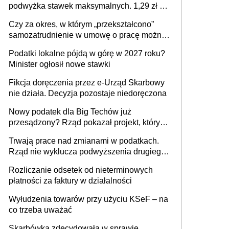
podwyżka stawek maksymalnych. 1,29 zł za
1 m2 mieszkania, 36,49 zł za 1 m2
Czy za okres, w którym „przekształcono”
budynków i lokali związanych z
samozatrudnienie w umowę o pracę można
prowadzeniem działalności gospodarczej
wystawić faktury korygujące? Rozwiązanie
Podatki lokalne pójdą w górę w 2027 roku?
umowy cywilnoprawnej jedynym
Minister ogłosił nowe stawki
racjonalnym wyjściem
Fikcja doręczenia przez e-Urząd Skarbowy
nie działa. Decyzja pozostaje niedoręczona
Nowy podatek dla Big Techów już
przesądzony? Rząd pokazał projekt, który
może zmienić zasady gry w Polsce
Trwają prace nad zmianami w podatkach.
Rząd nie wyklucza podwyższenia drugiego
progu PIT
Rozliczanie odsetek od nieterminowych
płatności za faktury w działalności
Wyłudzenia towarów przy użyciu KSeF – na
co trzeba uważać
Skarbówka zdecydowała w sprawie