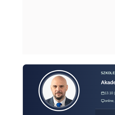
SZKOLE
Akade
13.10 |
online