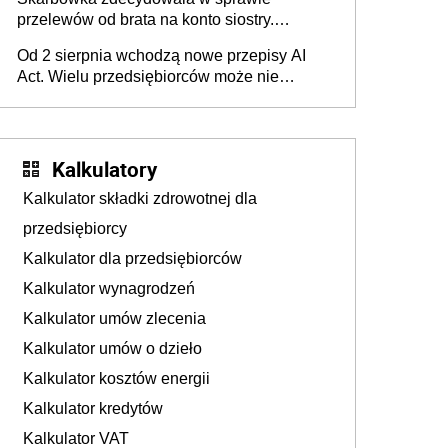
przelewów od brata na konto siostry.
Pieniądze z emerytury mamy wyglądały jak
Od 2 sierpnia wchodzą nowe przepisy AI
darowizna, ale podatku jednak nie będzie
Act. Wielu przedsiębiorców może nie
wiedzieć, że dotyczą także ich
Kalkulatory
Kalkulator składki zdrowotnej dla
przedsiębiorcy
Kalkulator dla przedsiębiorców
Kalkulator wynagrodzeń
Kalkulator umów zlecenia
Kalkulator umów o dzieło
Kalkulator kosztów energii
Kalkulator kredytów
Kalkulator VAT