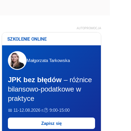
AUTOPROMOCJA
SZKOLENIE ONLINE
Małgorzata Tarkowska
JPK bez błędów
– różnice
bilansowo-podatkowe w
praktyce
📅 11-12.08.2026 r.
🕐 9:00-15:00
Zapisz się