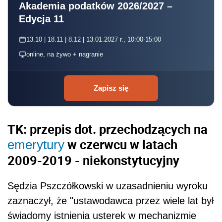
Akademia podatków 2026/2027 –
Edycja 11
13.10 | 18.11 | 8.12 | 13.01.2027 r., 10:00-15:00
online, na żywo + nagranie
Zapisz się
TK: przepis dot. przechodzących na
w czerwcu w latach
emerytury
2009-2019 - niekonstytucyjny
Sędzia Pszczółkowski w uzasadnieniu wyroku
zaznaczył, że "ustawodawca przez wiele lat był
świadomy istnienia usterek w mechanizmie