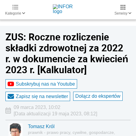
Kategorie
Serwisy
ZUS: Roczne rozliczenie
składki zdrowotnej za 2022
r. w dokumencie za kwiecień
2023 r. [Kalkulator]
Subskrybuj nas na Youtube
Dołącz do ekspertów
Zapisz się na newsletter
09 marca 2023, 10:02
[Data aktualizacji 19 maja 2023, 08:12]
Tomasz Król
prawnik - prawo pracy, cywilne, gospodarcze,