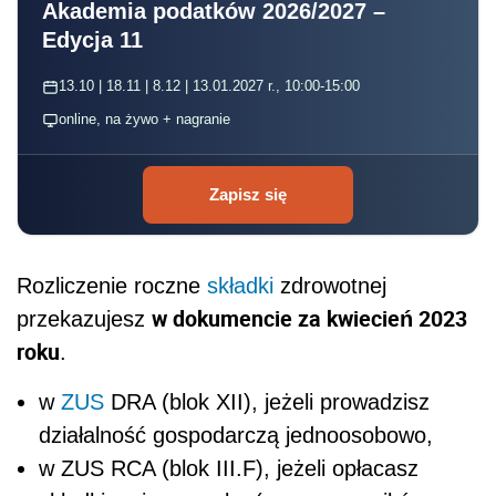
Akademia podatków 2026/2027 –
Edycja 11
13.10 | 18.11 | 8.12 | 13.01.2027 r., 10:00-15:00
online, na żywo + nagranie
Zapisz się
Rozliczenie roczne
składki
zdrowotnej
w dokumencie za kwiecień 2023
przekazujesz
roku
.
w
ZUS
DRA (blok XII), jeżeli prowadzisz
działalność gospodarczą jednoosobowo,
w ZUS RCA (blok III.F), jeżeli opłacasz