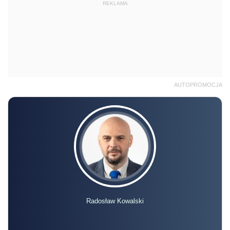
REKLAMA
AUTOPROMOCJA
Radosław Kowalski