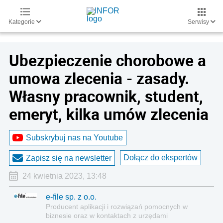
Kategorie
Serwisy
Ubezpieczenie chorobowe a
umowa zlecenia - zasady.
Własny pracownik, student,
emeryt, kilka umów zlecenia
Subskrybuj nas na Youtube
Dołącz do ekspertów
Zapisz się na newsletter
24 kwietnia 2023, 13:48
e-file sp. z o.o.
Producent aplikacji i rozwiązań pomocnych w
biznesie oraz w kontaktach z urzędami