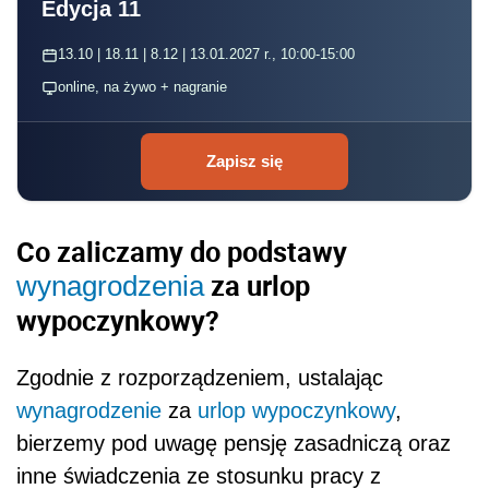
Edycja 11
13.10 | 18.11 | 8.12 | 13.01.2027 r., 10:00-15:00
online, na żywo + nagranie
Zapisz się
Co zaliczamy do podstawy
za urlop
wynagrodzenia
wypoczynkowy?
Zgodnie z rozporządzeniem, ustalając
wynagrodzenie
za
urlop wypoczynkowy
,
bierzemy pod uwagę pensję zasadniczą oraz
inne świadczenia ze stosunku pracy z