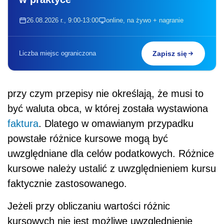
26.08.2026 r., 9:00-13:00
online, na żywo + nagranie
Liczba miejsc ograniczona
Zapisz się
przy czym przepisy nie określają, że musi to
być waluta obca, w której została wystawiona
faktura
. Dlatego w omawianym przypadku
powstałe różnice kursowe mogą być
uwzględniane dla celów podatkowych. Różnice
kursowe należy ustalić z uwzględnieniem kursu
faktycznie zastosowanego.
Jeżeli przy obliczaniu wartości różnic
kursowych nie jest możliwe uwzględnienie