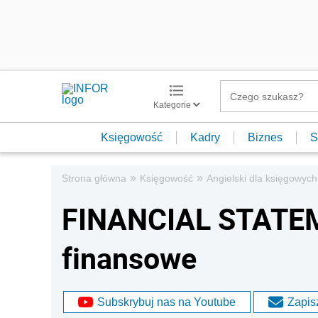
Kategorie
Księgowość
Kadry
Biznes
S
»
»
Strona główna
Księgowość
Angielski dla księgowych
FINANCIAL STATEM
finansowe
Subskrybuj nas na Youtube
Zapisz