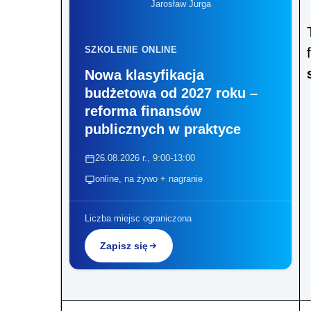
Jarosław Jurga
SZKOLENIE ONLINE
Nowa klasyfikacja
budżetowa od 2027 roku –
reforma finansów
publicznych w praktyce
26.08.2026 r., 9:00-13:00
online, na żywo + nagranie
Liczba miejsc ograniczona
Zapisz się