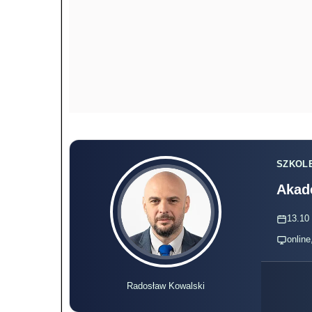
SZKOLE
Akad
13.10 
online
Radosław Kowalski