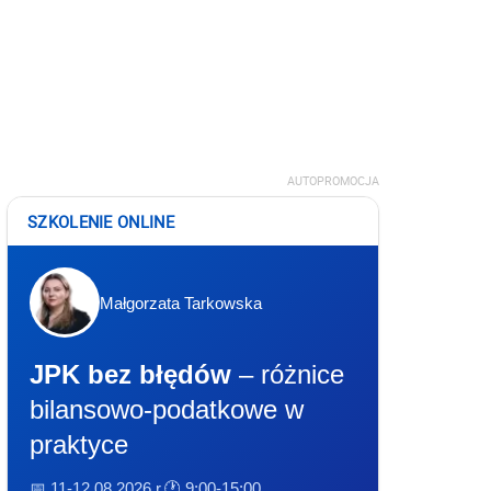
AUTOPROMOCJA
SZKOLENIE ONLINE
Małgorzata Tarkowska
JPK bez błędów
– różnice
bilansowo-podatkowe w
praktyce
📅 11-12.08.2026 r.
🕐 9:00-15:00