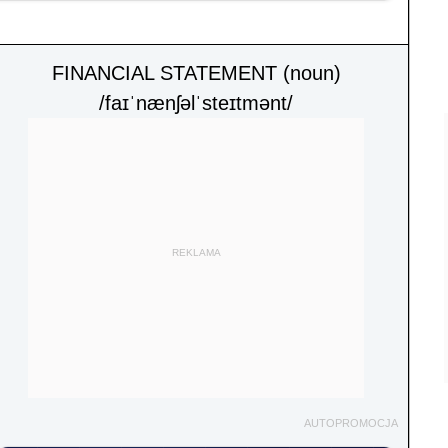
FINANCIAL STATEMENT (noun)
/faɪˈnænʃəlˈsteɪtmənt/
REKLAMA
AUTOPROMOCJA