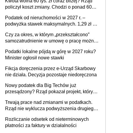
Kwota wolna 60 tys. zł coraz bliżej? Rząd
policzył koszt zmiany. Chodzi o ponad 60
mld zł
Podatek od nieruchomości w 2027 r. –
podwyżka stawek maksymalnych. 1,29 zł za
1 m2 mieszkania, 36,49 zł za 1 m2
Czy za okres, w którym „przekształcono”
budynków i lokali związanych z
samozatrudnienie w umowę o pracę można
prowadzeniem działalności gospodarczej
wystawić faktury korygujące? Rozwiązanie
Podatki lokalne pójdą w górę w 2027 roku?
umowy cywilnoprawnej jedynym
Minister ogłosił nowe stawki
racjonalnym wyjściem
Fikcja doręczenia przez e-Urząd Skarbowy
nie działa. Decyzja pozostaje niedoręczona
Nowy podatek dla Big Techów już
przesądzony? Rząd pokazał projekt, który
może zmienić zasady gry w Polsce
Trwają prace nad zmianami w podatkach.
Rząd nie wyklucza podwyższenia drugiego
progu PIT
Rozliczanie odsetek od nieterminowych
płatności za faktury w działalności