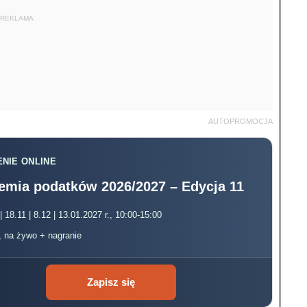
REKLAMA
AUTOPROMOCJA
NIE ONLINE
emia podatków 2026/2027 – Edycja 11
| 18.11 | 8.12 | 13.01.2027 r., 10:00-15:00
, na żywo + nagranie
Zapisz się