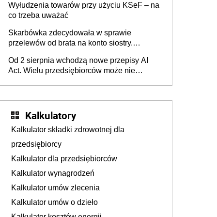
Wyłudzenia towarów przy użyciu KSeF – na
co trzeba uważać
Skarbówka zdecydowała w sprawie
przelewów od brata na konto siostry.
Pieniądze z emerytury mamy wyglądały jak
Od 2 sierpnia wchodzą nowe przepisy AI
darowizna, ale podatku jednak nie będzie
Act. Wielu przedsiębiorców może nie
wiedzieć, że dotyczą także ich
Kalkulatory
Kalkulator składki zdrowotnej dla
przedsiębiorcy
Kalkulator dla przedsiębiorców
Kalkulator wynagrodzeń
Kalkulator umów zlecenia
Kalkulator umów o dzieło
Kalkulator kosztów energii